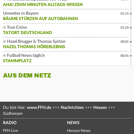
AHA! ZEHN MINUTEN ALLTAGS-WISSEN
Unwetter in Bayern
01:15
BÄUME STÜRZEN AUF AUTOBAHNEN
True Crime
01:10
TATORT DEUTSCHLAND
Hazel Brugger & Thomas Spitzer
00:01
HAZEL THOMAS HÖRERLEBNIS
Fußball News täglich
00:01
STAMMPLATZ
AUS DEM NETZ
Du bist hier:
www.FFH.de
>>>
Nachrichten
>>>
Hessen
>>>
Südhessen
RADIO
NEWS
FFH Live
Hessen News