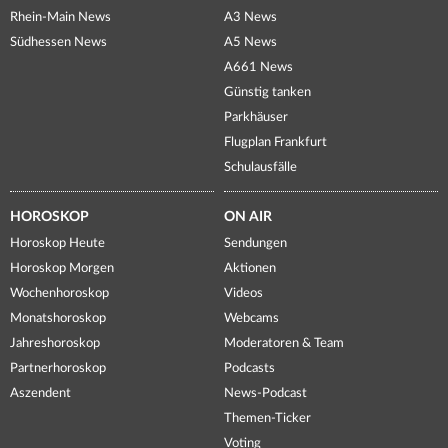
Rhein-Main News
A3 News
Südhessen News
A5 News
A661 News
Günstig tanken
Parkhäuser
Flugplan Frankfurt
Schulausfälle
HOROSKOP
ON AIR
Horoskop Heute
Sendungen
Horoskop Morgen
Aktionen
Wochenhoroskop
Videos
Monatshoroskop
Webcams
Jahreshoroskop
Moderatoren & Team
Partnerhoroskop
Podcasts
Aszendent
News-Podcast
Themen-Ticker
Voting