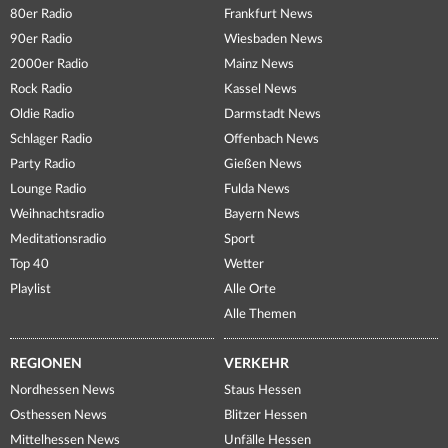
80er Radio
Frankfurt News
90er Radio
Wiesbaden News
2000er Radio
Mainz News
Rock Radio
Kassel News
Oldie Radio
Darmstadt News
Schlager Radio
Offenbach News
Party Radio
Gießen News
Lounge Radio
Fulda News
Weihnachtsradio
Bayern News
Meditationsradio
Sport
Top 40
Wetter
Playlist
Alle Orte
Alle Themen
REGIONEN
VERKEHR
Nordhessen News
Staus Hessen
Osthessen News
Blitzer Hessen
Mittelhessen News
Unfälle Hessen