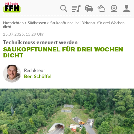
Playlist
Staupilot
Wetter
Webcam
Mein
Nachrichten
>
Südhessen
>
Saukopftunnel bei Birkenau für drei Wochen
dicht
25.07.2025, 15:29 Uhr
Technik muss erneuert werden
SAUKOPFTUNNEL FÜR DREI WOCHEN
DICHT
Redakteur
Ben Schöffel