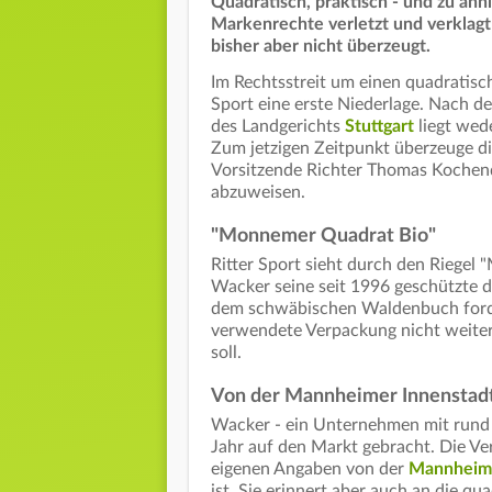
Quadratisch, praktisch - und zu ähnl
Markenrechte verletzt und verklagt
bisher aber nicht überzeugt.
Im Rechtsstreit um einen quadratisc
Sport eine erste Niederlage. Nach d
des Landgerichts
Stuttgart
liegt wed
Zum jetzigen Zeitpunkt überzeuge di
Vorsitzende Richter Thomas Kochend
abzuweisen.
"Monnemer Quadrat Bio"
Ritter Sport sieht durch den Riege
Wacker seine seit 1996 geschützte 
dem schwäbischen Waldenbuch forde
verwendete Verpackung nicht weiter
soll.
Von der Mannheimer Innenstadt 
Wacker - ein Unternehmen mit rund 
Jahr auf den Markt gebracht. Die Ve
eigenen Angaben von der
Mannheime
ist. Sie erinnert aber auch an die qua