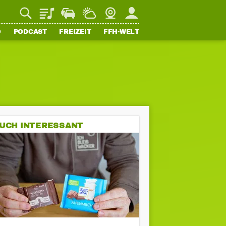
Playlist
Staupilot
Wetter
Webcam
Mein FFH
O
PODCAST
FREIZEIT
FFH-WELT
UCH INTERESSANT