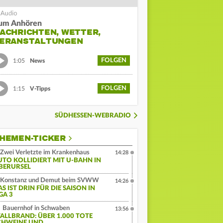
um Anhören
ACHRICHTEN, WETTER,
ERANSTALTUNGEN
FOLGEN
1:05
News
FOLGEN
1:15
V-Tipps
SÜDHESSEN-WEBRADIO
HEMEN-TICKER
Zwei Verletzte im Krankenhaus
14:28
UTO KOLLIDIERT MIT U-BAHN IN
BERURSEL
Konstanz und Demut beim SVWW
14:26
S IST DRIN FÜR DIE SAISON IN
GA 3
Bauernhof in Schwaben
13:56
TALLBRAND: ÜBER 1.000 TOTE
CHWEINE UND