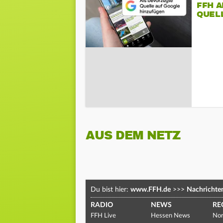
FFH 
QUEL
AUS DEM NETZ
Du bist hier:
www.FFH.de
>>>
Nachrichte
RADIO
NEWS
RE
FFH Live
Hessen News
Nor