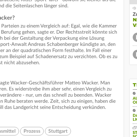
d die Seitenlaschen länger sind.
Z
acker?
N
V
 Parteien zu einem Vergleich auf: Egal, wie die Kammer
Berufung gehen, sagte er. Der Rechtsstreit könnte sich
sich bei der Gestaltung der Verpackung eine Lösung
Sport-Anwalt Andreas Schabenberger kündigte an, den
er an der quadratischen Form festhalte. Im Fall einer
zum Beispiel auf Schadenersatz zu verzichten. Ob es zu
t nicht abzusehen.
, sagte Wacker-Geschäftsführer Matteo Wacker. Man
T
ren. Es widerstrebe ihm aber sehr, einen Vergleich zu
 verändere - nur, um das schnell zu beenden. Wacker
A
n Ruhe beraten werde. Zeit, sich zu einigen, haben die
O
ill das Landgericht seine Entscheidung verkünden.
DA
LI
smittel
Prozess
Stuttgart
S
S