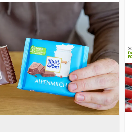
Sc
D
F