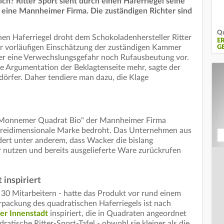
ich? Ritter Sport sieht durch einen Haferriegel seine
 eine Mannheimer Firma. Die zuständigen Richter sind
Qu
hen Haferriegel droht dem Schokoladenhersteller Ritter
E
er vorläufigen Einschätzung der zuständigen Kammer
G
er eine Verwechslungsgefahr noch Rufausbeutung vor.
e Argumentation der Beklagtenseite mehr, sagte der
örfer. Daher tendiere man dazu, die Klage
l "Monnemer Quadrat Bio" der Mannheimer Firma
dreidimensionale Marke bedroht. Das Unternehmen aus
rt unter anderem, dass Wacker die bislang
 nutzen und bereits ausgelieferte Ware zurückrufen
inspiriert
30 Mitarbeitern - hatte das Produkt vor rund einem
rpackung des quadratischen Haferriegels ist nach
r Innenstadt
inspiriert, die in Quadraten angeordnet
dratische Ritter-Sport-Tafel - obwohl sie kleiner als die