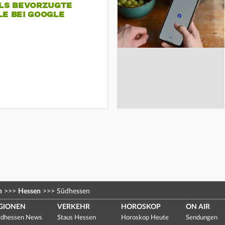
ALS BEVORZUGTE
LE BEI GOOGLE
n
>>>
Hessen
>>>
Südhessen
GIONEN
VERKEHR
HOROSKOP
ON AIR
dhessen News
Staus Hessen
Horoskop Heute
Sendungen