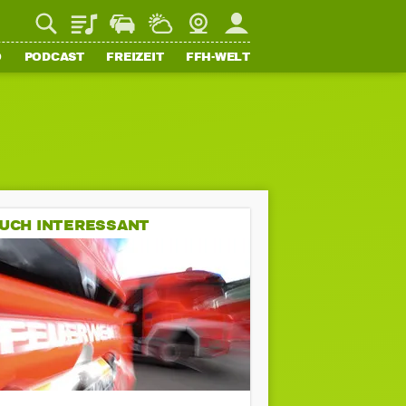
Playlist
Staupilot
Wetter
Webcam
Mein FFH
O
PODCAST
FREIZEIT
FFH-WELT
UCH INTERESSANT