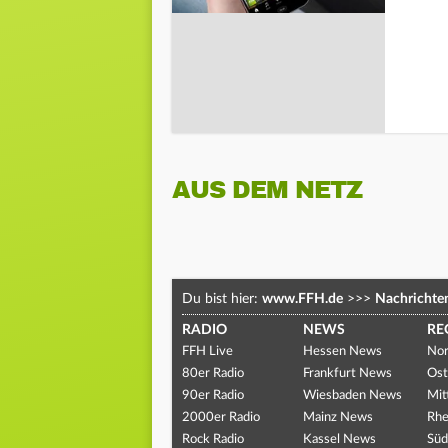
AUS DEM NETZ
Du bist hier:
www.FFH.de
>>>
Nachrichte
RADIO
NEWS
RE
FFH Live
Hessen News
Nor
80er Radio
Frankfurt News
Ost
90er Radio
Wiesbaden News
Mit
2000er Radio
Mainz News
Rhe
Rock Radio
Kassel News
Süd