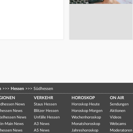
n
>>>
Hessen
>>>
Südhessen
GIONEN
VERKEHR
HOROSKOP
ON AIR
dhessen News
Staus Hessen
Horoskop Heute
Sendungen
hessen News
Blitzer Hessen
Horoskop Morgen
Aktionen
telhessen News
Unfälle Hessen
Wochenhoroskop
Videos
in-Main News
A3 News
Monatshoroskop
Webcams
hessen News
A5 News
Jahreshoroskop
Moderatoren