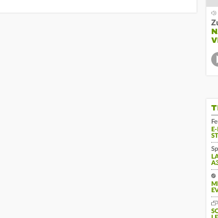
Z
N
V
T
Fe
E
S
Sp
L
A
M
E
S
L