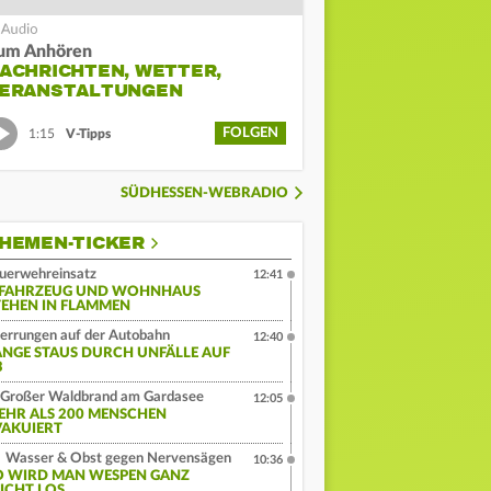
um Anhören
ACHRICHTEN, WETTER,
ERANSTALTUNGEN
FOLGEN
1:15
V-Tipps
SÜDHESSEN-WEBRADIO
HEMEN-TICKER
uerwehreinsatz
12:41
-FAHRZEUG UND WOHNHAUS
TEHEN IN FLAMMEN
errungen auf der Autobahn
12:40
ANGE STAUS DURCH UNFÄLLE AUF
3
Großer Waldbrand am Gardasee
12:05
EHR ALS 200 MENSCHEN
VAKUIERT
Wasser & Obst gegen Nervensägen
10:36
O WIRD MAN WESPEN GANZ
EICHT LOS