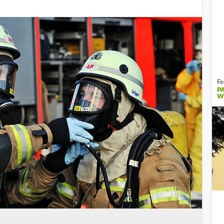
Fe
P
W