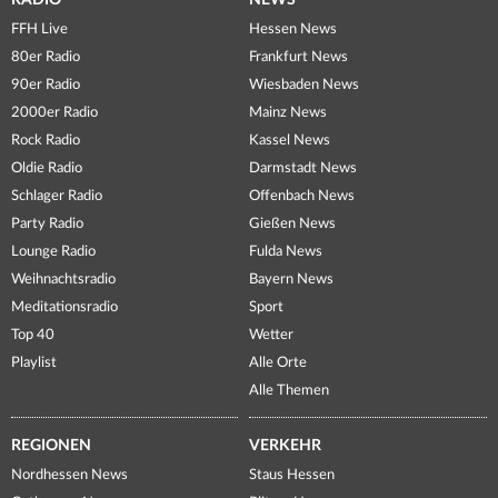
RADIO
NEWS
FFH Live
Hessen News
80er Radio
Frankfurt News
90er Radio
Wiesbaden News
2000er Radio
Mainz News
Rock Radio
Kassel News
Oldie Radio
Darmstadt News
Schlager Radio
Offenbach News
Party Radio
Gießen News
Lounge Radio
Fulda News
Weihnachtsradio
Bayern News
Meditationsradio
Sport
Top 40
Wetter
Playlist
Alle Orte
Alle Themen
REGIONEN
VERKEHR
Nordhessen News
Staus Hessen