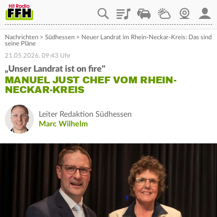
Playlist
Staupilot
Wetter
Webcam
Mein
Nachrichten
>
Südhessen
>
Neuer Landrat im Rhein-Neckar-Kreis: Das sind
seine Pläne
21.05.2026, 09:43 Uhr
„Unser Landrat ist on fire"
MANUEL JUST CHEF VOM RHEIN-
NECKAR-KREIS
Leiter Redaktion Südhessen
Marc Wilhelm