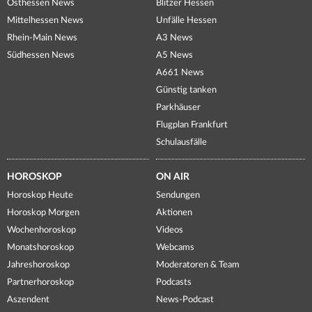
Osthessen News
Blitzer Hessen
Mittelhessen News
Unfälle Hessen
Rhein-Main News
A3 News
Südhessen News
A5 News
A661 News
Günstig tanken
Parkhäuser
Flugplan Frankfurt
Schulausfälle
HOROSKOP
ON AIR
Horoskop Heute
Sendungen
Horoskop Morgen
Aktionen
Wochenhoroskop
Videos
Monatshoroskop
Webcams
Jahreshoroskop
Moderatoren & Team
Partnerhoroskop
Podcasts
Aszendent
News-Podcast