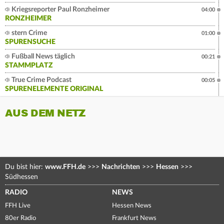
Kriegsreporter Paul Ronzheimer
04:00
RONZHEIMER
stern Crime
01:00
SPURENSUCHE
Fußball News täglich
00:21
STAMMPLATZ
True Crime Podcast
00:05
SPURENELEMENTE ORIGINAL
AUS DEM NETZ
Du bist hier:
www.FFH.de
>>>
Nachrichten
>>>
Hessen
>>>
Südhessen
RADIO
NEWS
FFH Live
Hessen News
80er Radio
Frankfurt News