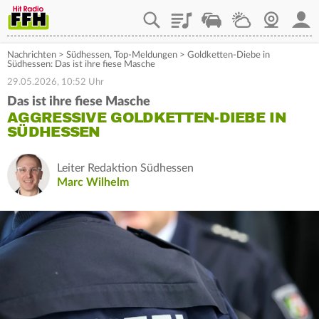
Playlist
Staupilot
Wetter
Webcam
Mein
Nachrichten
>
Südhessen
,
Top-Meldungen
>
Goldketten-Diebe in
Südhessen: Das ist ihre fiese Masche
29.05.2026, 10:52 Uhr
Das ist ihre fiese Masche
AGGRESSIVE GOLDKETTEN-DIEBE IN
SÜDHESSEN
Leiter Redaktion Südhessen
Marc Wilhelm