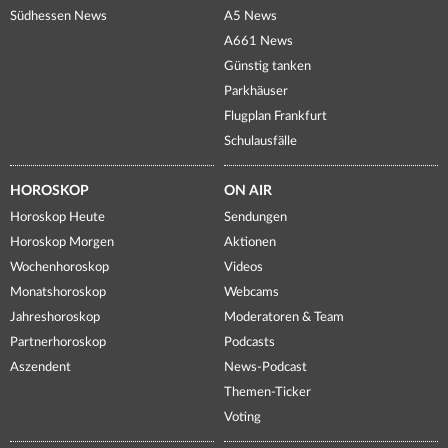
Südhessen News
A5 News
A661 News
Günstig tanken
Parkhäuser
Flugplan Frankfurt
Schulausfälle
HOROSKOP
ON AIR
Horoskop Heute
Sendungen
Horoskop Morgen
Aktionen
Wochenhoroskop
Videos
Monatshoroskop
Webcams
Jahreshoroskop
Moderatoren & Team
Partnerhoroskop
Podcasts
Aszendent
News-Podcast
Themen-Ticker
Voting