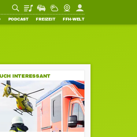
Playlist
Staupilot
Wetter
Webcam
Mein FFH
O
PODCAST
FREIZEIT
FFH-WELT
UCH INTERESSANT