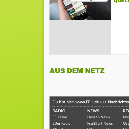
QUEL
AUS DEM NETZ
Du bist hier:
www.FFH.de
>>>
Nachrichte
RADIO
NEWS
RE
FFH Live
Hessen News
Nor
80er Radio
Frankfurt News
Ost