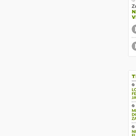
Z
N
V
T
L
F
J
M
D
Z
N
FL