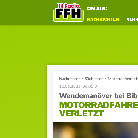
ON AIR:
NACHRICHTEN
VER
Nachrichten
>
Südhessen
>
Motorradfahrer be
12.06.2026, 06:01 Uhr
Wendemanöver bei Bibl
MOTORRADFAHRE
VERLETZT