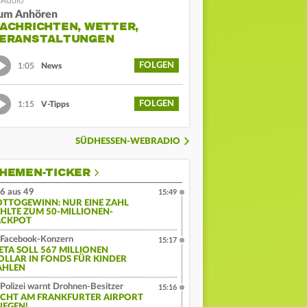
um Anhören
ACHRICHTEN, WETTER,
ERANSTALTUNGEN
FOLGEN
1:05
News
FOLGEN
1:15
V-Tipps
SÜDHESSEN-WEBRADIO
HEMEN-TICKER
6 aus 49
15:49
OTTOGEWINN: NUR EINE ZAHL
EHLTE ZUM 50-MILLIONEN-
ACKPOT
Facebook-Konzern
15:17
ETA SOLL 567 MILLIONEN
OLLAR IN FONDS FÜR KINDER
AHLEN
Polizei warnt Drohnen-Besitzer
15:16
ICHT AM FRANKFURTER AIRPORT
IEGEN!