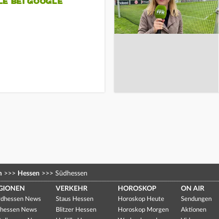
LE BEI GOOGLE
n
>>>
Hessen
>>>
Südhessen
GIONEN
VERKEHR
HOROSKOP
ON AIR
dhessen News
Staus Hessen
Horoskop Heute
Sendungen
hessen News
Blitzer Hessen
Horoskop Morgen
Aktionen