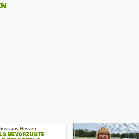
EN
ews aus Hessen
ALS BEVORZUGTE