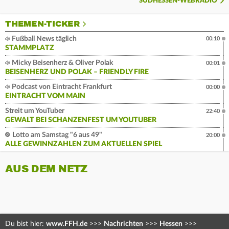
SÜDHESSEN-WEBRADIO
THEMEN-TICKER
Fußball News täglich
00:10
STAMMPLATZ
Micky Beisenherz & Oliver Polak
00:01
BEISENHERZ UND POLAK – FRIENDLY FIRE
Podcast von Eintracht Frankfurt
00:00
EINTRACHT VOM MAIN
Streit um YouTuber
22:40
GEWALT BEI SCHANZENFEST UM YOUTUBER
Lotto am Samstag "6 aus 49"
20:00
ALLE GEWINNZAHLEN ZUM AKTUELLEN SPIEL
AUS DEM NETZ
Du bist hier:
www.FFH.de
>>>
Nachrichten
>>>
Hessen
>>>