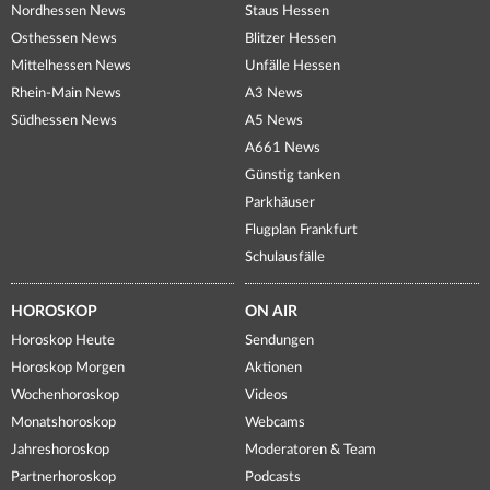
Nordhessen News
Staus Hessen
Osthessen News
Blitzer Hessen
Mittelhessen News
Unfälle Hessen
Rhein-Main News
A3 News
Südhessen News
A5 News
A661 News
Günstig tanken
Parkhäuser
Flugplan Frankfurt
Schulausfälle
HOROSKOP
ON AIR
Horoskop Heute
Sendungen
Horoskop Morgen
Aktionen
Wochenhoroskop
Videos
Monatshoroskop
Webcams
Jahreshoroskop
Moderatoren & Team
Partnerhoroskop
Podcasts