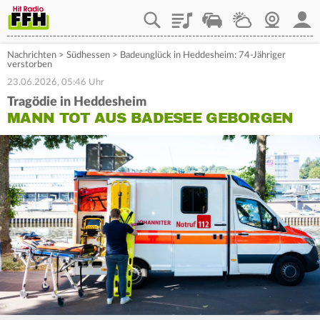
Playlist
Staupilot
Wetter
Webcam
Mein
Nachrichten
>
Südhessen
>
Badeunglück in Heddesheim: 74-Jähriger
verstorben
23.06.2026, 05:46 Uhr
Tragödie in Heddesheim
MANN TOT AUS BADESEE GEBORGEN