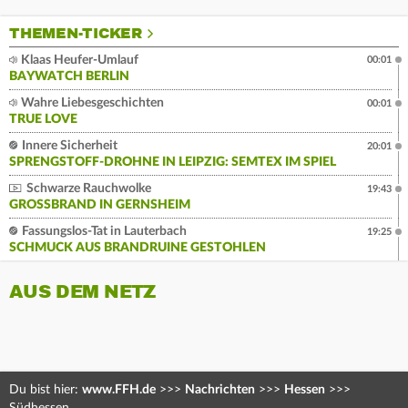
THEMEN-TICKER
Klaas Heufer-Umlauf
00:01
BAYWATCH BERLIN
Wahre Liebesgeschichten
00:01
TRUE LOVE
Innere Sicherheit
20:01
SPRENGSTOFF-DROHNE IN LEIPZIG: SEMTEX IM SPIEL
Schwarze Rauchwolke
19:43
GROSSBRAND IN GERNSHEIM
Fassungslos-Tat in Lauterbach
19:25
SCHMUCK AUS BRANDRUINE GESTOHLEN
AUS DEM NETZ
Du bist hier:
www.FFH.de
>>>
Nachrichten
>>>
Hessen
>>>