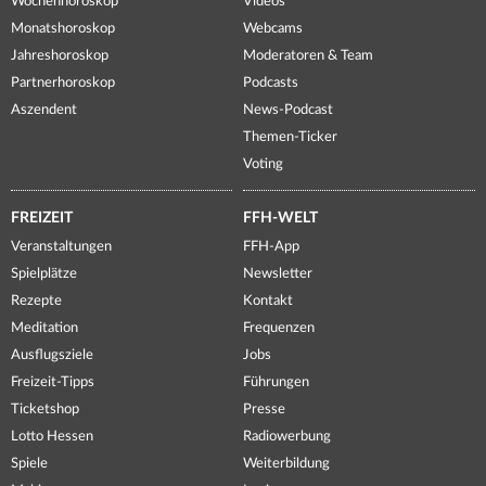
Wochenhoroskop
Videos
Monatshoroskop
Webcams
Jahreshoroskop
Moderatoren & Team
Partnerhoroskop
Podcasts
Aszendent
News-Podcast
Themen-Ticker
Voting
FREIZEIT
FFH-WELT
Veranstaltungen
FFH-App
Spielplätze
Newsletter
Rezepte
Kontakt
Meditation
Frequenzen
Ausflugsziele
Jobs
Freizeit-Tipps
Führungen
Ticketshop
Presse
Lotto Hessen
Radiowerbung
Spiele
Weiterbildung