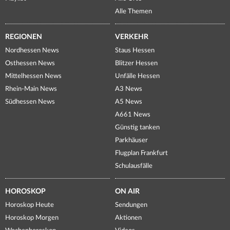
Alle Themen
REGIONEN
VERKEHR
Nordhessen News
Staus Hessen
Osthessen News
Blitzer Hessen
Mittelhessen News
Unfälle Hessen
Rhein-Main News
A3 News
Südhessen News
A5 News
A661 News
Günstig tanken
Parkhäuser
Flugplan Frankfurt
Schulausfälle
HOROSKOP
ON AIR
Horoskop Heute
Sendungen
Horoskop Morgen
Aktionen