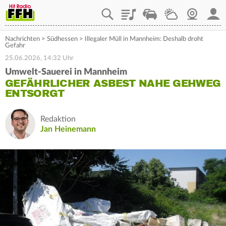
Playlist
Staupilot
Wetter
Webcam
Mein
Nachrichten
>
Südhessen
>
Illegaler Müll in Mannheim: Deshalb droht
Gefahr
25.06.2026, 14:32 Uhr
Umwelt-Sauerei in Mannheim
GEFÄHRLICHER ASBEST NAHE GEHWEG
ENTSORGT
Redaktion
Jan Heinemann