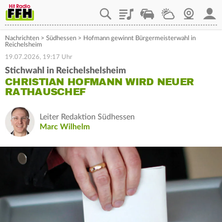
Playlist
Staupilot
Wetter
Webcam
Mein
Nachrichten
>
Südhessen
>
Hofmann gewinnt Bürgermeisterwahl in
Reichelsheim
19.07.2026, 19:17 Uhr
Stichwahl in Reichelshelsheim
CHRISTIAN HOFMANN WIRD NEUER
RATHAUSCHEF
Leiter Redaktion Südhessen
Marc Wilhelm