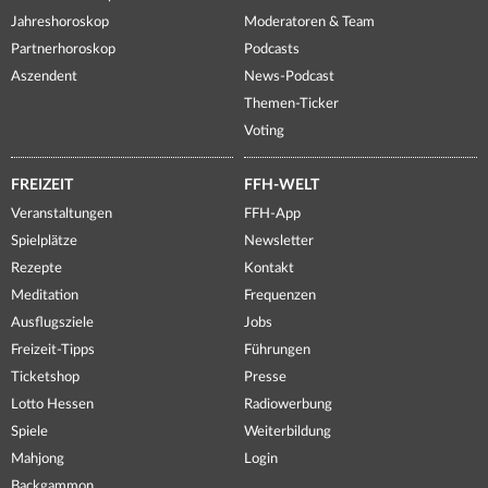
Jahreshoroskop
Moderatoren & Team
Partnerhoroskop
Podcasts
Aszendent
News-Podcast
Themen-Ticker
Voting
FREIZEIT
FFH-WELT
Veranstaltungen
FFH-App
Spielplätze
Newsletter
Rezepte
Kontakt
Meditation
Frequenzen
Ausflugsziele
Jobs
Freizeit-Tipps
Führungen
Ticketshop
Presse
Lotto Hessen
Radiowerbung
Spiele
Weiterbildung
Mahjong
Login
Backgammon