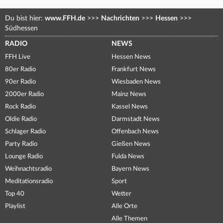
Du bist hier:
www.FFH.de
>>>
Nachrichten
>>>
Hessen
>>>
Südhessen
RADIO
NEWS
FFH Live
Hessen News
80er Radio
Frankfurt News
90er Radio
Wiesbaden News
2000er Radio
Mainz News
Rock Radio
Kassel News
Oldie Radio
Darmstadt News
Schlager Radio
Offenbach News
Party Radio
Gießen News
Lounge Radio
Fulda News
Weihnachtsradio
Bayern News
Meditationsradio
Sport
Top 40
Wetter
Playlist
Alle Orte
Alle Themen