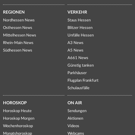
REGIONEN
VERKEHR
Nordhessen News
Staus Hessen
Osthessen News
Blitzer Hessen
Mittelhessen News
Unfälle Hessen
Rhein-Main News
A3 News
Südhessen News
A5 News
A661 News
Günstig tanken
Parkhäuser
Flugplan Frankfurt
Schulausfälle
HOROSKOP
ON AIR
Horoskop Heute
Sendungen
Horoskop Morgen
Aktionen
Wochenhoroskop
Videos
Monatshoroskop
Webcams