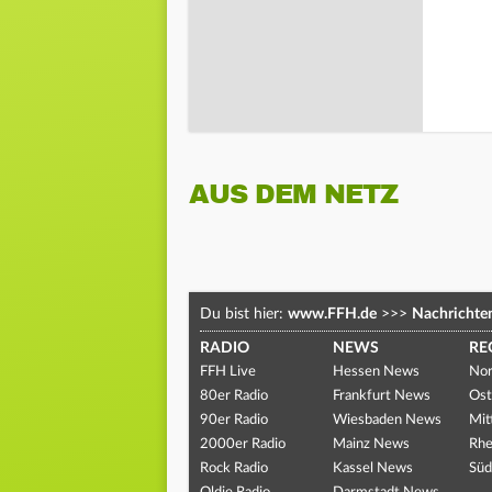
AUS DEM NETZ
Du bist hier:
www.FFH.de
>>>
Nachrichte
RADIO
NEWS
RE
FFH Live
Hessen News
Nor
80er Radio
Frankfurt News
Ost
90er Radio
Wiesbaden News
Mit
2000er Radio
Mainz News
Rhe
Rock Radio
Kassel News
Süd