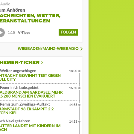
um Anhören
ACHRICHTEN, WETTER,
ERANSTALTUNGEN
FOLGEN
1:15
V-Tipps
WIESBADEN/MAINZ-WEBRADIO
HEMEN-TICKER
Weiter ungeschlagen
18:00
INTRACHT GEWINNT TEST GEGEN
ULL CITY
Feuer in Urlaubsgebiet
16:50
ALDBRAND AM GARDASEE: MEHR
LS 200 MENSCHEN EVAKUIERT
Remis zum Zweitliga-Auftakt
14:55
ARMSTADT 98 ERKÄMPFT 2:2
EGEN KIEL
ch Navi gefahren
14:13
UTTER LANDET MIT KINDERN IM
ACH