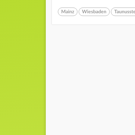
Mainz
Wiesbaden
Taunusst