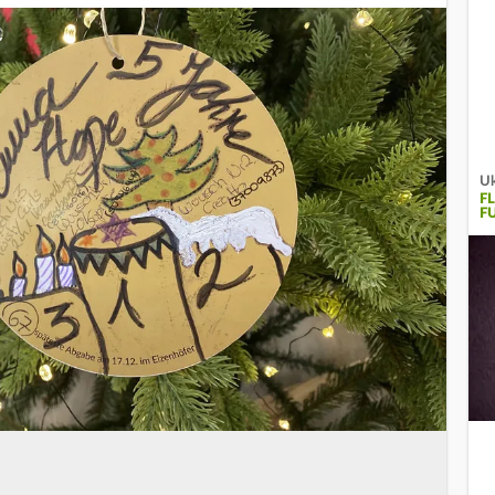
Uk
F
FU