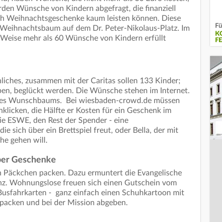
rden Wünsche von Kindern abgefragt, die finanziell
ch Weihnachtsgeschenke kaum leisten können. Diese
Fü
Weihnachtsbaum auf dem Dr. Peter-Nikolaus-Platz. Im
K
 Weise mehr als 60 Wünsche von Kindern erfüllt
F
ches, zusammen mit der Caritas sollen 133 Kinder;
ben, beglückt werden. Die Wünsche stehen im Internet.
 eines Wunschbaums. Bei wiesbaden-crowd.de müssen
licken, die Hälfte er Kosten für ein Geschenk im
ie ESWE, den Rest der Spender - eine
e sich über ein Brettspiel freut, oder Bella, der mit
he gehen will.
ber Geschenke
 Päckchen packen. Dazu ermuntert die Evangelische
nz. Wohnungslose freuen sich einen Gutschein vom
Busfahrkarten - ganz einfach einen Schuhkartoon mit
erpacken und bei der Mission abgeben.