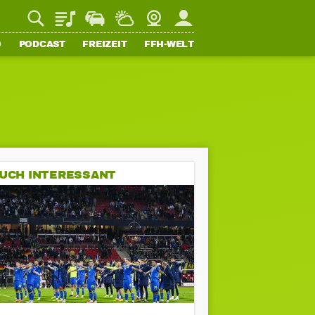
Playlist
Staupilot
Wetter
Webcam
Mein FFH
O
PODCAST
FREIZEIT
FFH-WELT
UCH INTERESSANT