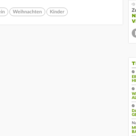
Z
ein
Weihnachten
Kinder
N
V
T
E
H
W
A
D
G
Na
M
B