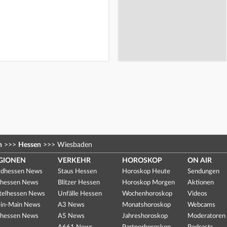
n
>>>
Hessen
>>>
Wiesbaden
GIONEN
VERKEHR
HOROSKOP
ON AIR
dhessen News
Staus Hessen
Horoskop Heute
Sendungen
hessen News
Blitzer Hessen
Horoskop Morgen
Aktionen
telhessen News
Unfälle Hessen
Wochenhoroskop
Videos
in-Main News
A3 News
Monatshoroskop
Webcams
hessen News
A5 News
Jahreshoroskop
Moderatoren