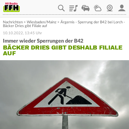
Playlist
Staupilot
Wetter
Webcam
Mein
Nachrichten
>
Wiesbaden/Mainz
>
Ärgernis - Sperrung der B42 bei Lorch -
Bäcker Dries gibt Filiale auf
10.10.2022, 13:45 Uhr
Immer wieder Sperrungen der B42
BÄCKER DRIES GIBT DESHALB FILIALE
AUF