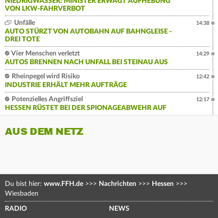
NIEDRIGWASSER: MINISTER ERWÄGT AUFHEBUNG
VON LKW-FAHRVERBOT
Unfälle
14:38
AUTO STÜRZT VON AUTOBAHN AUF BAHNGLEISE -
DREI TOTE
Vier Menschen verletzt
14:29
AUTOS BRENNEN NACH UNFALL BEI STEINAU AUS
Rheinpegel wird Risiko
12:42
INDUSTRIE ERHÄLT MEHR AUFTRÄGE
Potenzielles Angriffsziel
12:17
HESSEN RÜSTET BEI DER SPIONAGEABWEHR AUF
AUS DEM NETZ
Du bist hier:
www.FFH.de
>>>
Nachrichten
>>>
Hessen
>>>
Wiesbaden
RADIO
NEWS