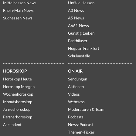
Mittelhessen News
Unfälle Hessen
Rhein-Main News
A3 News
Südhessen News
A5 News
A661 News
Günstig tanken
Parkhäuser
Flugplan Frankfurt
Schulausfälle
HOROSKOP
ON AIR
Horoskop Heute
Sendungen
Horoskop Morgen
Aktionen
Wochenhoroskop
Videos
Monatshoroskop
Webcams
Jahreshoroskop
Moderatoren & Team
Partnerhoroskop
Podcasts
Aszendent
News-Podcast
Themen-Ticker