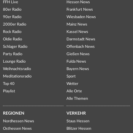
FFH Live
Hessen News
80er Radio
Frankfurt News
90er Radio
Wiesbaden News
2000er Radio
Mainz News
Rock Radio
Kassel News
Oldie Radio
Darmstadt News
Schlager Radio
Offenbach News
Party Radio
Gießen News
Lounge Radio
Fulda News
Weihnachtsradio
Bayern News
Meditationsradio
Sport
Top 40
Wetter
Playlist
Alle Orte
Alle Themen
REGIONEN
VERKEHR
Nordhessen News
Staus Hessen
Osthessen News
Blitzer Hessen