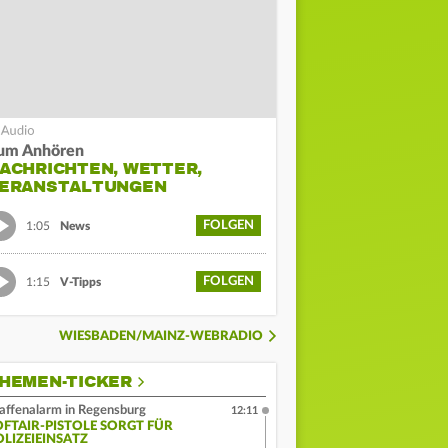
um Anhören
ACHRICHTEN, WETTER,
ERANSTALTUNGEN
FOLGEN
1:05
News
FOLGEN
1:15
V-Tipps
WIESBADEN/MAINZ-WEBRADIO
HEMEN-TICKER
ffenalarm in Regensburg
12:11
OFTAIR-PISTOLE SORGT FÜR
OLIZEIEINSATZ