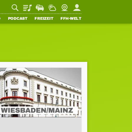
Playlist
Staupilot
Wetter
Webcam
Mein FFH
O
PODCAST
FREIZEIT
FFH-WELT