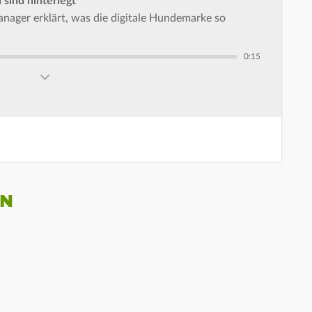
sind hinterlegt"
nager erklärt, was die digitale Hundemarke so
0:15
EN