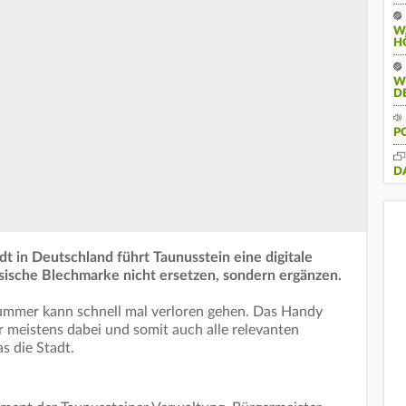
W
H
W
D
P
D
t in Deutschland führt Taunusstein eine digitale
ssische Blechmarke nicht ersetzen, sondern ergänzen.
nummer kann schnell mal verloren gehen. Das Handy
 meistens dabei und somit auch alle relevanten
as die Stadt.