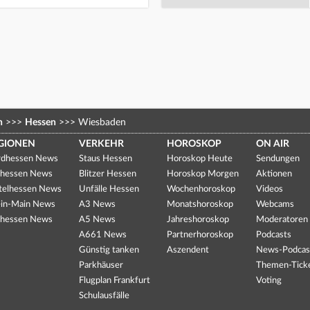
n
>>>
Hessen
>>>
Wiesbaden
GIONEN
VERKEHR
HOROSKOP
ON AIR
dhessen News
Staus Hessen
Horoskop Heute
Sendungen
hessen News
Blitzer Hessen
Horoskop Morgen
Aktionen
telhessen News
Unfälle Hessen
Wochenhoroskop
Videos
in-Main News
A3 News
Monatshoroskop
Webcams
hessen News
A5 News
Jahreshoroskop
Moderatoren
A661 News
Partnerhoroskop
Podcasts
Günstig tanken
Aszendent
News-Podcas
Parkhäuser
Themen-Tick
Flugplan Frankfurt
Voting
Schulausfälle