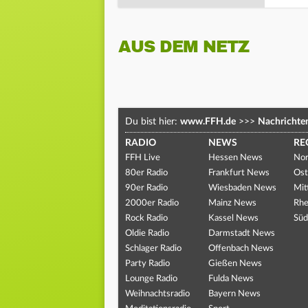
AUS DEM NETZ
Du bist hier:
www.FFH.de
>>>
Nachrichte
RADIO
NEWS
RE
FFH Live
Hessen News
Nor
80er Radio
Frankfurt News
Ost
90er Radio
Wiesbaden News
Mit
2000er Radio
Mainz News
Rhe
Rock Radio
Kassel News
Süd
Oldie Radio
Darmstadt News
Schlager Radio
Offenbach News
Party Radio
Gießen News
Lounge Radio
Fulda News
Weihnachtsradio
Bayern News