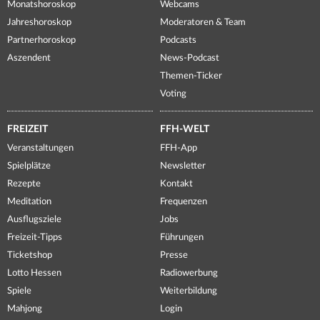
Monatshoroskop
Webcams
Jahreshoroskop
Moderatoren & Team
Partnerhoroskop
Podcasts
Aszendent
News-Podcast
Themen-Ticker
Voting
FREIZEIT
FFH-WELT
Veranstaltungen
FFH-App
Spielplätze
Newsletter
Rezepte
Kontakt
Meditation
Frequenzen
Ausflugsziele
Jobs
Freizeit-Tipps
Führungen
Ticketshop
Presse
Lotto Hessen
Radiowerbung
Spiele
Weiterbildung
Mahjong
Login