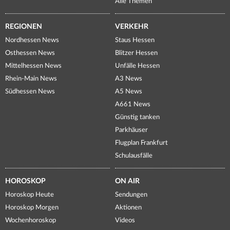
Alle Themen
REGIONEN
VERKEHR
Nordhessen News
Staus Hessen
Osthessen News
Blitzer Hessen
Mittelhessen News
Unfälle Hessen
Rhein-Main News
A3 News
Südhessen News
A5 News
A661 News
Günstig tanken
Parkhäuser
Flugplan Frankfurt
Schulausfälle
HOROSKOP
ON AIR
Horoskop Heute
Sendungen
Horoskop Morgen
Aktionen
Wochenhoroskop
Videos