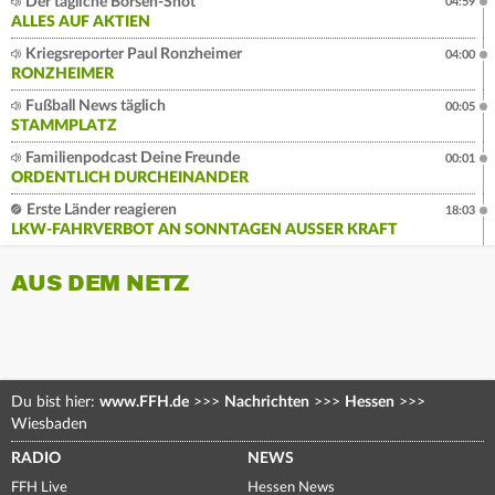
Der tägliche Börsen-Shot
04:59
ALLES AUF AKTIEN
Kriegsreporter Paul Ronzheimer
04:00
RONZHEIMER
Fußball News täglich
00:05
STAMMPLATZ
Familienpodcast Deine Freunde
00:01
ORDENTLICH DURCHEINANDER
Erste Länder reagieren
18:03
LKW-FAHRVERBOT AN SONNTAGEN AUSSER KRAFT
AUS DEM NETZ
Du bist hier:
www.FFH.de
>>>
Nachrichten
>>>
Hessen
>>>
Wiesbaden
RADIO
NEWS
FFH Live
Hessen News