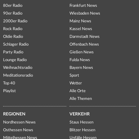
80er Radio
Frankfurt News
90er Radio
Wiesbaden News
2000er Radio
Mainz News
Rock Radio
Kassel News
Oldie Radio
Darmstadt News
Schlager Radio
Offenbach News
Party Radio
Gießen News
Lounge Radio
Fulda News
Weihnachtsradio
Bayern News
Meditationsradio
Sport
Top 40
Wetter
Playlist
Alle Orte
Alle Themen
REGIONEN
VERKEHR
Nordhessen News
Staus Hessen
Osthessen News
Blitzer Hessen
Mittelhessen News
Unfälle Hessen