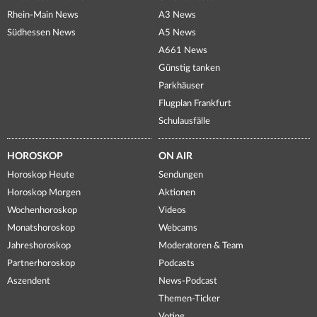
Rhein-Main News
A3 News
Südhessen News
A5 News
A661 News
Günstig tanken
Parkhäuser
Flugplan Frankfurt
Schulausfälle
HOROSKOP
ON AIR
Horoskop Heute
Sendungen
Horoskop Morgen
Aktionen
Wochenhoroskop
Videos
Monatshoroskop
Webcams
Jahreshoroskop
Moderatoren & Team
Partnerhoroskop
Podcasts
Aszendent
News-Podcast
Themen-Ticker
Voting