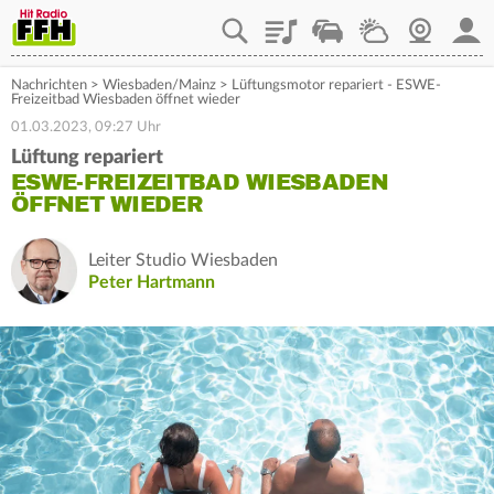
Playlist
Staupilot
Wetter
Webcam
Mein
Nachrichten
>
Wiesbaden/Mainz
>
Lüftungsmotor repariert - ESWE-
Freizeitbad Wiesbaden öffnet wieder
01.03.2023, 09:27 Uhr
Lüftung repariert
ESWE-FREIZEITBAD WIESBADEN
ÖFFNET WIEDER
Leiter Studio Wiesbaden
Peter Hartmann