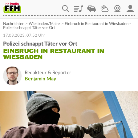
Playlist
Staupilot
Wetter
Webcam
Mein
Nachrichten
>
Wiesbaden/Mainz
>
Einbruch in Restaurant in Wiesbaden -
Polizei schnappt Täter vor Ort
17.03.2023, 07:52 Uhr
Polizei schnappt Täter vor Ort
EINBRUCH IN RESTAURANT IN
WIESBADEN
Redakteur & Reporter
Benjamin May