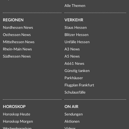
Alle Themen
REGIONEN
VERKEHR
Nordhessen News
Staus Hessen
Osthessen News
Blitzer Hessen
Mittelhessen News
Unfälle Hessen
Rhein-Main News
A3 News
Südhessen News
A5 News
A661 News
Günstig tanken
Parkhäuser
Flugplan Frankfurt
Schulausfälle
HOROSKOP
ON AIR
Horoskop Heute
Sendungen
Horoskop Morgen
Aktionen
Wochenhoroskop
Videos