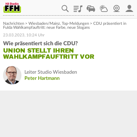
Playlist
Staupilot
Wetter
Webcam
Mein
Nachrichten
>
Wiesbaden/Mainz
,
Top-Meldungen
>
CDU präsentiert in
Fulda Wahlkampfauftritt: neue Farbe, neue Slogans
23.03.2023, 10:24 Uhr
Wie präsentiert sich die CDU?
UNION STELLT IHREN
WAHLKAMPFAUFTRITT VOR
Leiter Studio Wiesbaden
Peter Hartmann