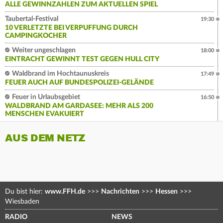
ALLE GEWINNZAHLEN ZUM AKTUELLEN SPIEL
Taubertal-Festival
19:30
10 VERLETZTE BEI VERPUFFUNG DURCH
CAMPINGKOCHER
Weiter ungeschlagen
18:00
EINTRACHT GEWINNT TEST GEGEN HULL CITY
Waldbrand im Hochtaunuskreis
17:49
FEUER AUCH AUF BUNDESPOLIZEI-GELÄNDE
Feuer in Urlaubsgebiet
16:50
WALDBRAND AM GARDASEE: MEHR ALS 200
MENSCHEN EVAKUIERT
AUS DEM NETZ
Du bist hier:
www.FFH.de
>>>
Nachrichten
>>>
Hessen
>>>
Wiesbaden
RADIO
NEWS