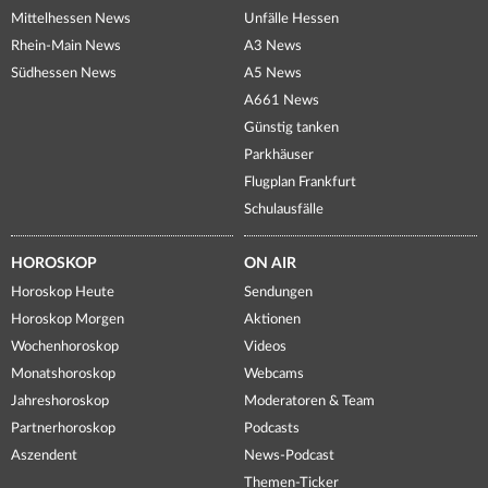
Mittelhessen News
Unfälle Hessen
Rhein-Main News
A3 News
Südhessen News
A5 News
A661 News
Günstig tanken
Parkhäuser
Flugplan Frankfurt
Schulausfälle
HOROSKOP
ON AIR
Horoskop Heute
Sendungen
Horoskop Morgen
Aktionen
Wochenhoroskop
Videos
Monatshoroskop
Webcams
Jahreshoroskop
Moderatoren & Team
Partnerhoroskop
Podcasts
Aszendent
News-Podcast
Themen-Ticker