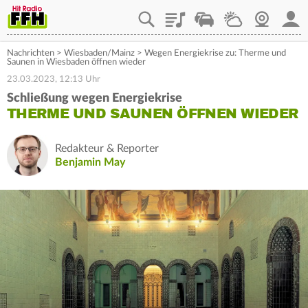
Playlist
Staupilot
Wetter
Webcam
Mein
Nachrichten
>
Wiesbaden/Mainz
>
Wegen Energiekrise zu: Therme und
Saunen in Wiesbaden öffnen wieder
23.03.2023, 12:13 Uhr
Schließung wegen Energiekrise
THERME UND SAUNEN ÖFFNEN WIEDER
Redakteur & Reporter
Benjamin May