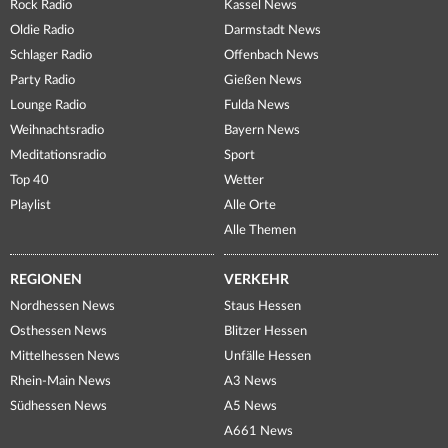
Rock Radio
Kassel News
Oldie Radio
Darmstadt News
Schlager Radio
Offenbach News
Party Radio
Gießen News
Lounge Radio
Fulda News
Weihnachtsradio
Bayern News
Meditationsradio
Sport
Top 40
Wetter
Playlist
Alle Orte
Alle Themen
REGIONEN
VERKEHR
Nordhessen News
Staus Hessen
Osthessen News
Blitzer Hessen
Mittelhessen News
Unfälle Hessen
Rhein-Main News
A3 News
Südhessen News
A5 News
A661 News