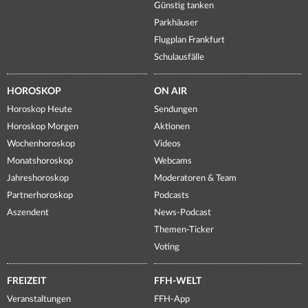
Günstig tanken
Parkhäuser
Flugplan Frankfurt
Schulausfälle
HOROSKOP
ON AIR
Horoskop Heute
Sendungen
Horoskop Morgen
Aktionen
Wochenhoroskop
Videos
Monatshoroskop
Webcams
Jahreshoroskop
Moderatoren & Team
Partnerhoroskop
Podcasts
Aszendent
News-Podcast
Themen-Ticker
Voting
FREIZEIT
FFH-WELT
Veranstaltungen
FFH-App