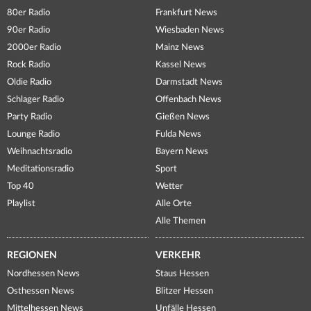
80er Radio
Frankfurt News
90er Radio
Wiesbaden News
2000er Radio
Mainz News
Rock Radio
Kassel News
Oldie Radio
Darmstadt News
Schlager Radio
Offenbach News
Party Radio
Gießen News
Lounge Radio
Fulda News
Weihnachtsradio
Bayern News
Meditationsradio
Sport
Top 40
Wetter
Playlist
Alle Orte
Alle Themen
REGIONEN
VERKEHR
Nordhessen News
Staus Hessen
Osthessen News
Blitzer Hessen
Mittelhessen News
Unfälle Hessen