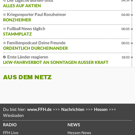
Der tägliche Börsen-Shot
04:59
ALLES AUF AKTIEN
Kriegsreporter Paul Ronzheimer
04:00
RONZHEIMER
Fußball News täglich
00:05
STAMMPLATZ
Familienpodcast Deine Freunde
00:01
ORDENTLICH DURCHEINANDER
Erste Länder reagieren
18:03
LKW-FAHRVERBOT AN SONNTAGEN AUSSER KRAFT
AUS DEM NETZ
Du bist hier:
www.FFH.de
>>>
Nachrichten
>>>
Hessen
>>>
Wiesbaden
RADIO
NEWS
FFH Live
Hessen News