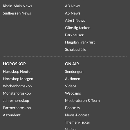
Rhein-Main News
A3 News
Südhessen News
A5 News
A661 News
Günstig tanken
Parkhäuser
Flugplan Frankfurt
Schulausfälle
HOROSKOP
ON AIR
Horoskop Heute
Sendungen
Horoskop Morgen
Aktionen
Wochenhoroskop
Videos
Monatshoroskop
Webcams
Jahreshoroskop
Moderatoren & Team
Partnerhoroskop
Podcasts
Aszendent
News-Podcast
Themen-Ticker
Voting