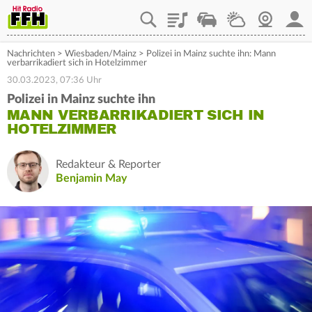
Playlist
Staupilot
Wetter
Webcam
Mein
Nachrichten
>
Wiesbaden/Mainz
>
Polizei in Mainz suchte ihn: Mann
verbarrikadiert sich in Hotelzimmer
30.03.2023, 07:36 Uhr
Polizei in Mainz suchte ihn
MANN VERBARRIKADIERT SICH IN
HOTELZIMMER
Redakteur & Reporter
Benjamin May