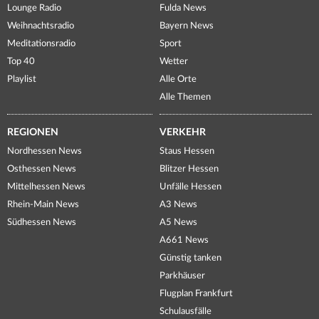
Lounge Radio
Fulda News
Weihnachtsradio
Bayern News
Meditationsradio
Sport
Top 40
Wetter
Playlist
Alle Orte
Alle Themen
REGIONEN
VERKEHR
Nordhessen News
Staus Hessen
Osthessen News
Blitzer Hessen
Mittelhessen News
Unfälle Hessen
Rhein-Main News
A3 News
Südhessen News
A5 News
A661 News
Günstig tanken
Parkhäuser
Flugplan Frankfurt
Schulausfälle