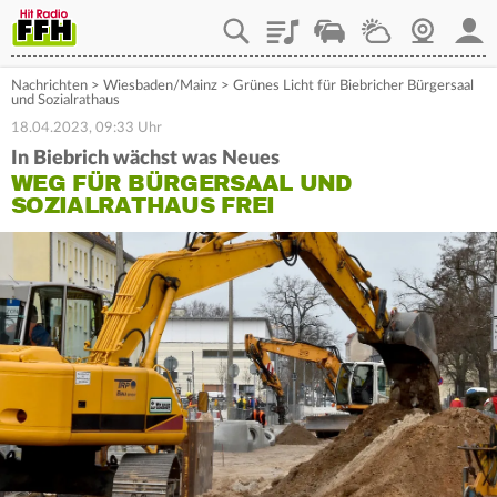
Playlist
Staupilot
Wetter
Webcam
Mein
Nachrichten
>
Wiesbaden/Mainz
>
Grünes Licht für Biebricher Bürgersaal
und Sozialrathaus
18.04.2023, 09:33 Uhr
In Biebrich wächst was Neues
WEG FÜR BÜRGERSAAL UND
SOZIALRATHAUS FREI