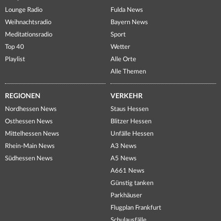
Lounge Radio
Fulda News
Weihnachtsradio
Bayern News
Meditationsradio
Sport
Top 40
Wetter
Playlist
Alle Orte
Alle Themen
REGIONEN
VERKEHR
Nordhessen News
Staus Hessen
Osthessen News
Blitzer Hessen
Mittelhessen News
Unfälle Hessen
Rhein-Main News
A3 News
Südhessen News
A5 News
A661 News
Günstig tanken
Parkhäuser
Flugplan Frankfurt
Schulausfälle