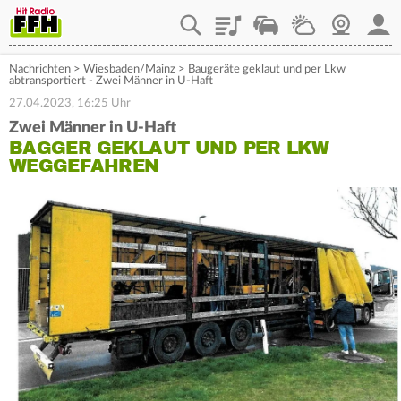
Playlist
Staupilot
Wetter
Webcam
Mein
Nachrichten
>
Wiesbaden/Mainz
>
Baugeräte geklaut und per Lkw
abtransportiert - Zwei Männer in U-Haft
27.04.2023, 16:25 Uhr
Zwei Männer in U-Haft
BAGGER GEKLAUT UND PER LKW
WEGGEFAHREN