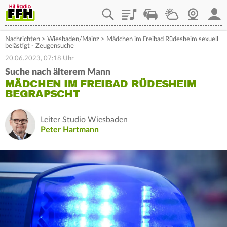
Playlist
Staupilot
Wetter
Webcam
Mein
Nachrichten
>
Wiesbaden/Mainz
>
Mädchen im Freibad Rüdesheim sexuell
belästigt - Zeugensuche
20.06.2023, 07:18 Uhr
Suche nach älterem Mann
MÄDCHEN IM FREIBAD RÜDESHEIM
BEGRAPSCHT
Leiter Studio Wiesbaden
Peter Hartmann