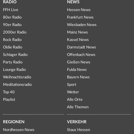
RADIO
NEWS
FFH Live
Hessen News
80er Radio
Frankfurt News
90er Radio
Wiesbaden News
2000er Radio
Mainz News
Rock Radio
Kassel News
Oldie Radio
Darmstadt News
Schlager Radio
Offenbach News
Party Radio
Gießen News
Lounge Radio
Fulda News
Weihnachtsradio
Bayern News
Meditationsradio
Sport
Top 40
Wetter
Playlist
Alle Orte
Alle Themen
REGIONEN
VERKEHR
Nordhessen News
Staus Hessen