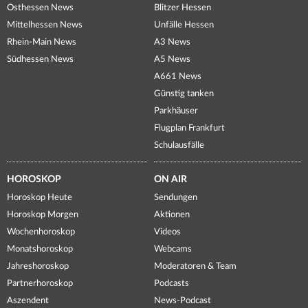
Osthessen News
Blitzer Hessen
Mittelhessen News
Unfälle Hessen
Rhein-Main News
A3 News
Südhessen News
A5 News
A661 News
Günstig tanken
Parkhäuser
Flugplan Frankfurt
Schulausfälle
HOROSKOP
ON AIR
Horoskop Heute
Sendungen
Horoskop Morgen
Aktionen
Wochenhoroskop
Videos
Monatshoroskop
Webcams
Jahreshoroskop
Moderatoren & Team
Partnerhoroskop
Podcasts
Aszendent
News-Podcast