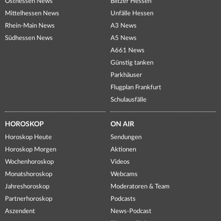
Osthessen News
Blitzer Hessen
Mittelhessen News
Unfälle Hessen
Rhein-Main News
A3 News
Südhessen News
A5 News
A661 News
Günstig tanken
Parkhäuser
Flugplan Frankfurt
Schulausfälle
HOROSKOP
ON AIR
Horoskop Heute
Sendungen
Horoskop Morgen
Aktionen
Wochenhoroskop
Videos
Monatshoroskop
Webcams
Jahreshoroskop
Moderatoren & Team
Partnerhoroskop
Podcasts
Aszendent
News-Podcast