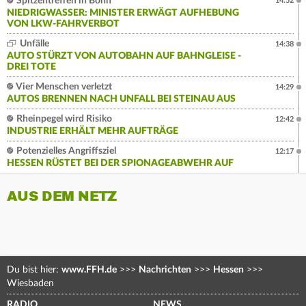
Spitzentreffen in Bonn
14:52
NIEDRIGWASSER: MINISTER ERWÄGT AUFHEBUNG
VON LKW-FAHRVERBOT
Unfälle
14:38
AUTO STÜRZT VON AUTOBAHN AUF BAHNGLEISE -
DREI TOTE
Vier Menschen verletzt
14:29
AUTOS BRENNEN NACH UNFALL BEI STEINAU AUS
Rheinpegel wird Risiko
12:42
INDUSTRIE ERHÄLT MEHR AUFTRÄGE
Potenzielles Angriffsziel
12:17
HESSEN RÜSTET BEI DER SPIONAGEABWEHR AUF
AUS DEM NETZ
Du bist hier:
www.FFH.de
>>>
Nachrichten
>>>
Hessen
>>>
Wiesbaden
RADIO
NEWS