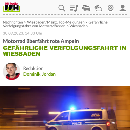
Playlist
Staupilot
Wetter
Webcam
Mein
Nachrichten
>
Wiesbaden/Mainz
,
Top-Meldungen
>
Gefährliche
Verfolgungsfahrt von Motorradfahrer in Wiesbaden
30.09.2023, 14:33 Uhr
Motorrad überfährt rote Ampeln
GEFÄHRLICHE VERFOLGUNGSFAHRT IN
WIESBADEN
Redaktion
Dominik Jordan