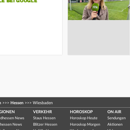
LE BEI GOOGLE
n
>>>
Hessen
>>>
Wiesbaden
GIONEN
VERKEHR
HOROSKOP
ON AIR
dhessen News
Staus Hessen
Horoskop Heute
Sendungen
hessen News
Blitzer Hessen
Horoskop Morgen
Aktionen