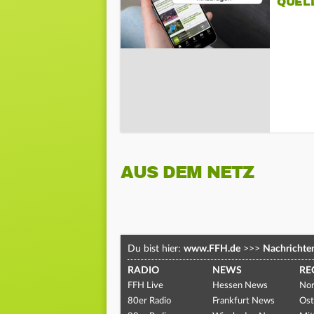
QUEL
AUS DEM NETZ
Du bist hier:
www.FFH.de
>>>
Nachrichte
RADIO
NEWS
RE
FFH Live
Hessen News
Nor
80er Radio
Frankfurt News
Ost