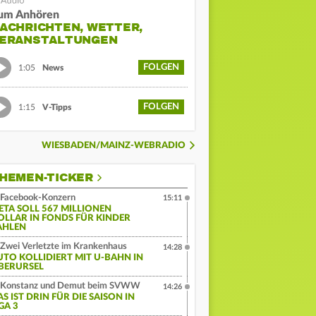
um Anhören
ACHRICHTEN, WETTER,
ERANSTALTUNGEN
FOLGEN
1:05
News
FOLGEN
1:15
V-Tipps
WIESBADEN/MAINZ-WEBRADIO
HEMEN-TICKER
Facebook-Konzern
15:11
ETA SOLL 567 MILLIONEN
OLLAR IN FONDS FÜR KINDER
AHLEN
Zwei Verletzte im Krankenhaus
14:28
UTO KOLLIDIERT MIT U-BAHN IN
BERURSEL
Konstanz und Demut beim SVWW
14:26
S IST DRIN FÜR DIE SAISON IN
GA 3