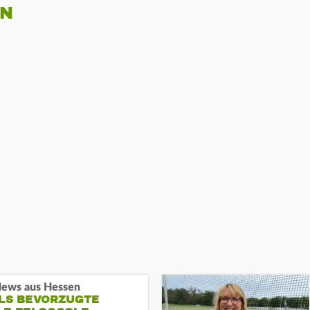
EN
ews aus Hessen
ALS BEVORZUGTE