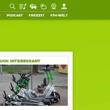
Playlist
Staupilot
Wetter
Webcam
Mein FFH
O
PODCAST
FREIZEIT
FFH-WELT
UCH INTERESSANT