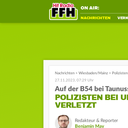
ON AIR:
NACHRICHTEN
VER
Nachrichten
>
Wiesbaden/Mainz
>
Polizisten
27.11.2023, 07:29 Uhr
Auf der B54 bei Taunus
POLIZISTEN BEI
VERLETZT
Redakteur & Reporter
Benjamin May