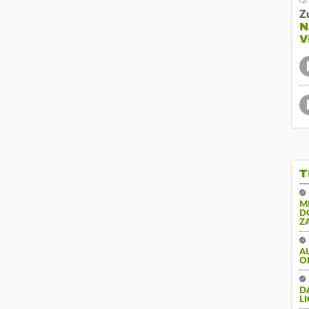
Z
N
V
T
M
D
Z
A
O
DA
LI