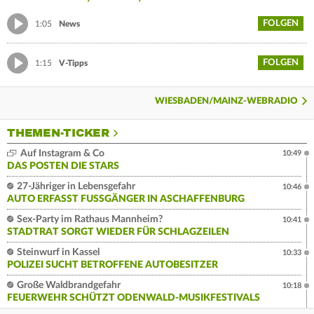
FOLGEN
1:05
News
FOLGEN
1:15
V-Tipps
WIESBADEN/MAINZ-WEBRADIO
THEMEN-TICKER
Auf Instagram & Co
10:49
DAS POSTEN DIE STARS
27-Jähriger in Lebensgefahr
10:46
AUTO ERFASST FUSSGÄNGER IN ASCHAFFENBURG
Sex-Party im Rathaus Mannheim?
10:41
STADTRAT SORGT WIEDER FÜR SCHLAGZEILEN
Steinwurf in Kassel
10:33
POLIZEI SUCHT BETROFFENE AUTOBESITZER
Große Waldbrandgefahr
10:18
FEUERWEHR SCHÜTZT ODENWALD-MUSIKFESTIVALS