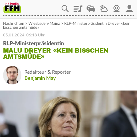
Playlist
Staupilot
Wetter
Webcam
Mein
Nachrichten
>
Wiesbaden/Mainz
>
RLP-Ministerpräsidentin Dreyer «kein
bisschen amtsmüde»
05.01.2024, 06:18 Uhr
RLP-Ministerpräsidentin
MALU DREYER «KEIN BISSCHEN
AMTSMÜDE»
Redakteur & Reporter
Benjamin May