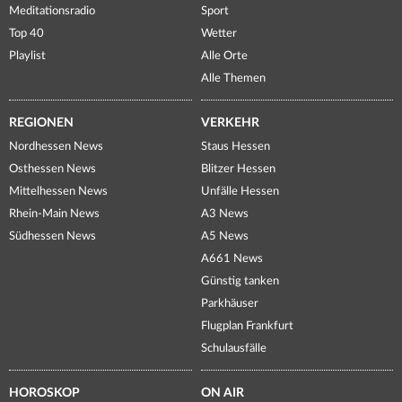
Meditationsradio
Sport
Top 40
Wetter
Playlist
Alle Orte
Alle Themen
REGIONEN
VERKEHR
Nordhessen News
Staus Hessen
Osthessen News
Blitzer Hessen
Mittelhessen News
Unfälle Hessen
Rhein-Main News
A3 News
Südhessen News
A5 News
A661 News
Günstig tanken
Parkhäuser
Flugplan Frankfurt
Schulausfälle
HOROSKOP
ON AIR