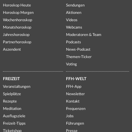
Horoskop Heute
Sendungen
Horoskop Morgen
Aktionen
Wochenhoroskop
Videos
Monatshoroskop
Webcams
Jahreshoroskop
Moderatoren & Team
Partnerhoroskop
Podcasts
Aszendent
News-Podcast
Themen-Ticker
Voting
FREIZEIT
FFH-WELT
Veranstaltungen
FFH-App
Spielplätze
Newsletter
Rezepte
Kontakt
Meditation
Frequenzen
Ausflugsziele
Jobs
Freizeit-Tipps
Führungen
Ticketshop
Presse