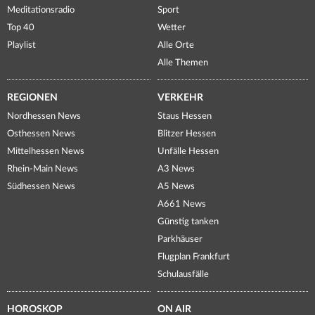
Meditationsradio
Sport
Top 40
Wetter
Playlist
Alle Orte
Alle Themen
REGIONEN
VERKEHR
Nordhessen News
Staus Hessen
Osthessen News
Blitzer Hessen
Mittelhessen News
Unfälle Hessen
Rhein-Main News
A3 News
Südhessen News
A5 News
A661 News
Günstig tanken
Parkhäuser
Flugplan Frankfurt
Schulausfälle
HOROSKOP
ON AIR