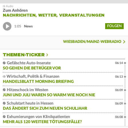
Zum Anhören
NACHRICHTEN, WETTER, VERANSTALTUNGEN
FOLGEN
1:05
News
WIESBADEN/MAINZ-WEBRADIO
THEMEN-TICKER
Gefälschte Auto-Inserate
06:14
SO GEHEN DIE BETRÜGER VOR
Wirtschaft, Politik & Finanzen
06:13
HANDELSBLATT MORNING BRIEFING
Hitzeschock im Westen
06:09
JUNI UND JULI WAREN SO WARM WIE NOCH NIE
Schulstart heute in Hessen
06:09
DAS ÄNDERT SICH ZUM NEUEN SCHULJAHR
Exhumierungen von Klinikpatienten
06:08
MEHR ALS 120 WEITERE TÖTUNGSFÄLLE?