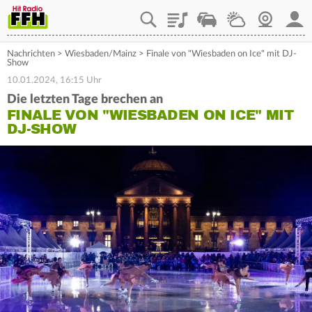
Playlist
Staupilot
Wetter
Webcam
Mein
Nachrichten
>
Wiesbaden/Mainz
>
Finale von "Wiesbaden on Ice" mit DJ-
Show
10.01.2024, 16:15 Uhr
Die letzten Tage brechen an
FINALE VON "WIESBADEN ON ICE" MIT
DJ-SHOW