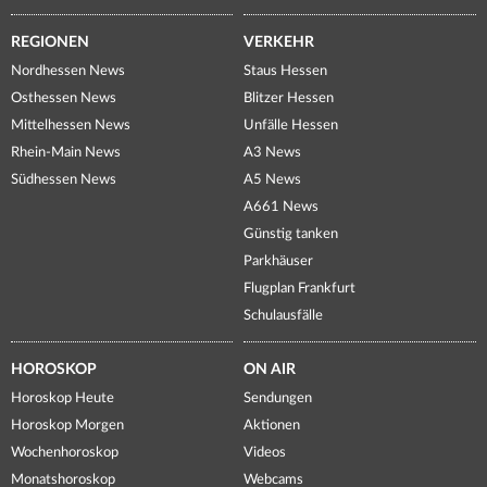
REGIONEN
VERKEHR
Nordhessen News
Staus Hessen
Osthessen News
Blitzer Hessen
Mittelhessen News
Unfälle Hessen
Rhein-Main News
A3 News
Südhessen News
A5 News
A661 News
Günstig tanken
Parkhäuser
Flugplan Frankfurt
Schulausfälle
HOROSKOP
ON AIR
Horoskop Heute
Sendungen
Horoskop Morgen
Aktionen
Wochenhoroskop
Videos
Monatshoroskop
Webcams