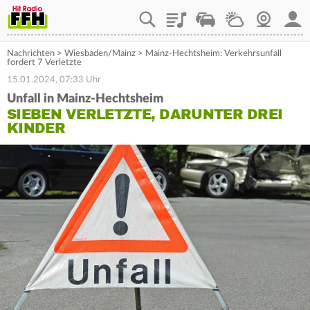
Playlist
Staupilot
Wetter
Webcam
Mein
Nachrichten
>
Wiesbaden/Mainz
>
Mainz-Hechtsheim: Verkehrsunfall
fordert 7 Verletzte
15.01.2024, 07:33 Uhr
Unfall in Mainz-Hechtsheim
SIEBEN VERLETZTE, DARUNTER DREI
KINDER