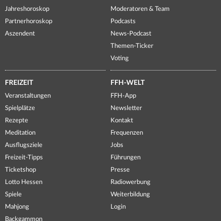
Jahreshoroskop
Moderatoren & Team
Partnerhoroskop
Podcasts
Aszendent
News-Podcast
Themen-Ticker
Voting
FREIZEIT
FFH-WELT
Veranstaltungen
FFH-App
Spielplätze
Newsletter
Rezepte
Kontakt
Meditation
Frequenzen
Ausflugsziele
Jobs
Freizeit-Tipps
Führungen
Ticketshop
Presse
Lotto Hessen
Radiowerbung
Spiele
Weiterbildung
Mahjong
Login
Backgammon