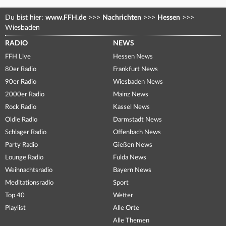
Du bist hier:
www.FFH.de
>>>
Nachrichten
>>>
Hessen
>>>
Wiesbaden
RADIO
NEWS
FFH Live
Hessen News
80er Radio
Frankfurt News
90er Radio
Wiesbaden News
2000er Radio
Mainz News
Rock Radio
Kassel News
Oldie Radio
Darmstadt News
Schlager Radio
Offenbach News
Party Radio
Gießen News
Lounge Radio
Fulda News
Weihnachtsradio
Bayern News
Meditationsradio
Sport
Top 40
Wetter
Playlist
Alle Orte
Alle Themen