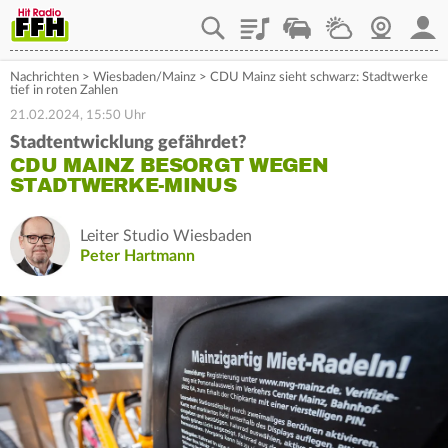
Playlist
Staupilot
Wetter
Webcam
Mein
Nachrichten
>
Wiesbaden/Mainz
>
CDU Mainz sieht schwarz: Stadtwerke
tief in roten Zahlen
21.02.2024, 15:50 Uhr
Stadtentwicklung gefährdet?
CDU MAINZ BESORGT WEGEN
STADTWERKE-MINUS
Leiter Studio Wiesbaden
Peter Hartmann