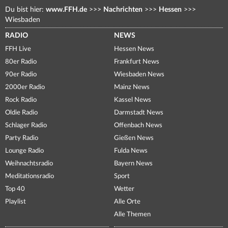
Du bist hier:
www.FFH.de
>>>
Nachrichten
>>>
Hessen
>>>
Wiesbaden
RADIO
NEWS
FFH Live
Hessen News
80er Radio
Frankfurt News
90er Radio
Wiesbaden News
2000er Radio
Mainz News
Rock Radio
Kassel News
Oldie Radio
Darmstadt News
Schlager Radio
Offenbach News
Party Radio
Gießen News
Lounge Radio
Fulda News
Weihnachtsradio
Bayern News
Meditationsradio
Sport
Top 40
Wetter
Playlist
Alle Orte
Alle Themen