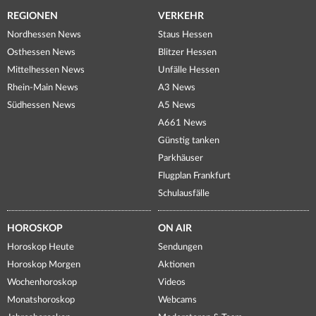
REGIONEN
VERKEHR
Nordhessen News
Staus Hessen
Osthessen News
Blitzer Hessen
Mittelhessen News
Unfälle Hessen
Rhein-Main News
A3 News
Südhessen News
A5 News
A661 News
Günstig tanken
Parkhäuser
Flugplan Frankfurt
Schulausfälle
HOROSKOP
ON AIR
Horoskop Heute
Sendungen
Horoskop Morgen
Aktionen
Wochenhoroskop
Videos
Monatshoroskop
Webcams