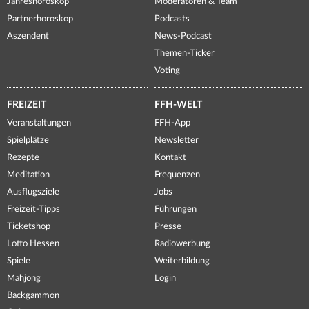
Jahreshoroskop
Moderatoren & Team
Partnerhoroskop
Podcasts
Aszendent
News-Podcast
Themen-Ticker
Voting
FREIZEIT
FFH-WELT
Veranstaltungen
FFH-App
Spielplätze
Newsletter
Rezepte
Kontakt
Meditation
Frequenzen
Ausflugsziele
Jobs
Freizeit-Tipps
Führungen
Ticketshop
Presse
Lotto Hessen
Radiowerbung
Spiele
Weiterbildung
Mahjong
Login
Backgammon