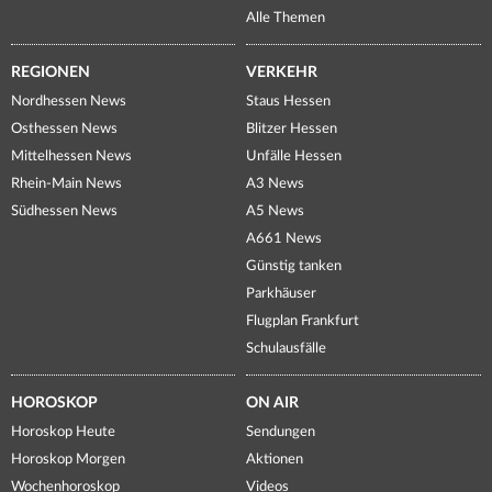
Alle Themen
REGIONEN
VERKEHR
Nordhessen News
Staus Hessen
Osthessen News
Blitzer Hessen
Mittelhessen News
Unfälle Hessen
Rhein-Main News
A3 News
Südhessen News
A5 News
A661 News
Günstig tanken
Parkhäuser
Flugplan Frankfurt
Schulausfälle
HOROSKOP
ON AIR
Horoskop Heute
Sendungen
Horoskop Morgen
Aktionen
Wochenhoroskop
Videos