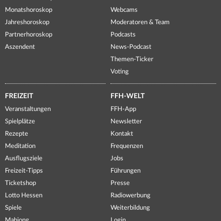
Monatshoroskop
Webcams
Jahreshoroskop
Moderatoren & Team
Partnerhoroskop
Podcasts
Aszendent
News-Podcast
Themen-Ticker
Voting
FREIZEIT
FFH-WELT
Veranstaltungen
FFH-App
Spielplätze
Newsletter
Rezepte
Kontakt
Meditation
Frequenzen
Ausflugsziele
Jobs
Freizeit-Tipps
Führungen
Ticketshop
Presse
Lotto Hessen
Radiowerbung
Spiele
Weiterbildung
Mahjong
Login