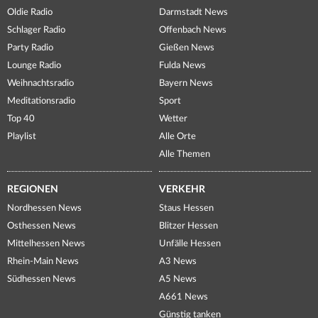
Oldie Radio
Darmstadt News
Schlager Radio
Offenbach News
Party Radio
Gießen News
Lounge Radio
Fulda News
Weihnachtsradio
Bayern News
Meditationsradio
Sport
Top 40
Wetter
Playlist
Alle Orte
Alle Themen
REGIONEN
VERKEHR
Nordhessen News
Staus Hessen
Osthessen News
Blitzer Hessen
Mittelhessen News
Unfälle Hessen
Rhein-Main News
A3 News
Südhessen News
A5 News
A661 News
Günstig tanken