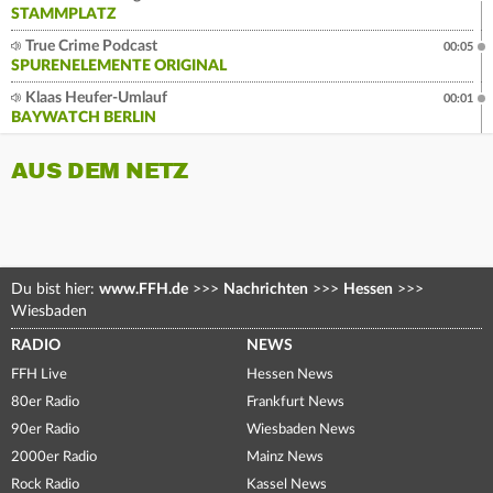
STAMMPLATZ
True Crime Podcast
00:05
SPURENELEMENTE ORIGINAL
Klaas Heufer-Umlauf
00:01
BAYWATCH BERLIN
AUS DEM NETZ
Du bist hier:
www.FFH.de
>>>
Nachrichten
>>>
Hessen
>>>
Wiesbaden
RADIO
NEWS
FFH Live
Hessen News
80er Radio
Frankfurt News
90er Radio
Wiesbaden News
2000er Radio
Mainz News
Rock Radio
Kassel News