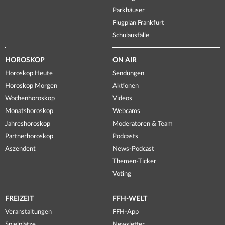
Parkhäuser
Flugplan Frankfurt
Schulausfälle
HOROSKOP
ON AIR
Horoskop Heute
Sendungen
Horoskop Morgen
Aktionen
Wochenhoroskop
Videos
Monatshoroskop
Webcams
Jahreshoroskop
Moderatoren & Team
Partnerhoroskop
Podcasts
Aszendent
News-Podcast
Themen-Ticker
Voting
FREIZEIT
FFH-WELT
Veranstaltungen
FFH-App
Spielplätze
Newsletter