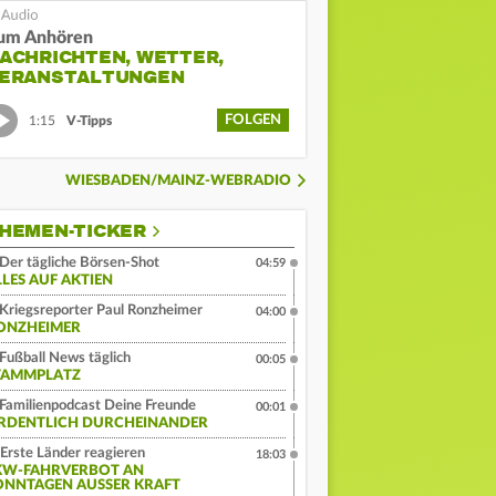
um Anhören
ACHRICHTEN, WETTER,
ERANSTALTUNGEN
FOLGEN
1:15
V-Tipps
WIESBADEN/MAINZ-WEBRADIO
HEMEN-TICKER
Der tägliche Börsen-Shot
04:59
LLES AUF AKTIEN
Kriegsreporter Paul Ronzheimer
04:00
ONZHEIMER
Fußball News täglich
00:05
TAMMPLATZ
Familienpodcast Deine Freunde
00:01
RDENTLICH DURCHEINANDER
Erste Länder reagieren
18:03
KW-FAHRVERBOT AN
ONNTAGEN AUSSER KRAFT