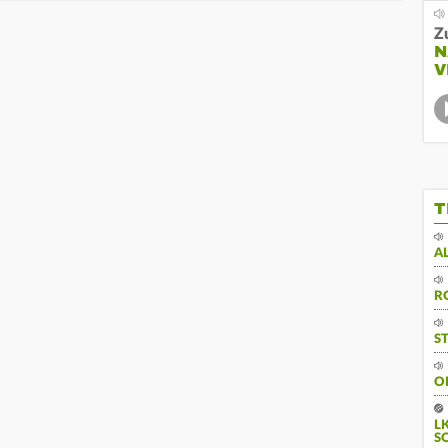
Z
N
V
T
A
R
S
O
L
S