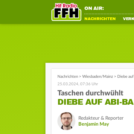
ON AIR:
NACHRICHTEN
VER
Nachrichten
>
Wiesbaden/Mainz
>
Diebe auf
25.03.2024, 07:36 Uhr
Taschen durchwühlt
DIEBE AUF ABI-B
Redakteur & Reporter
Benjamin May