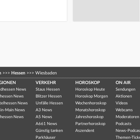
n
>>>
Hessen
>>>
Wiesbaden
GIONEN
VERKEHR
HOROSKOP
ON AIR
dhessen News
Staus Hessen
Horoskop Heute
Sendungen
hessen News
Blitzer Hessen
Horoskop Morgen
Aktionen
telhessen News
Unfälle Hessen
Wochenhoroskop
Videos
in-Main News
A3 News
Monatshoroskop
Webcams
hessen News
A5 News
Jahreshoroskop
Moderatoren
A661 News
Partnerhoroskop
Podcasts
Günstig tanken
Aszendent
News-Podcas
Parkhäuser
Themen-Tick