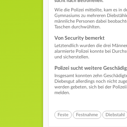
sucht nach Betroffenen.
Wie die Polizei mitteilte, kam es in
Gymnasiums zu mehreren Diebstählen
männliche Personen dabei beobachte
Taschen durchwühlten.
Von Security bemerkt
Letztendlich wurden die drei Männer
alarmierte Polizei konnte bei Durc
und sicherstellen.
Polizei sucht weitere Geschädi
Insgesamt konnten zehn Geschädigte 
Diebesgut allerdings noch nicht zu
werden gebeten, sich bei der Polize
melden.
Feste
Festnahme
Diebstahl