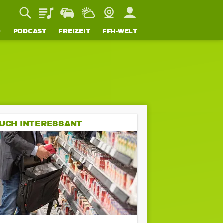
Playlist
Staupilot
Wetter
Webcam
Mein FFH
O
PODCAST
FREIZEIT
FFH-WELT
UCH INTERESSANT