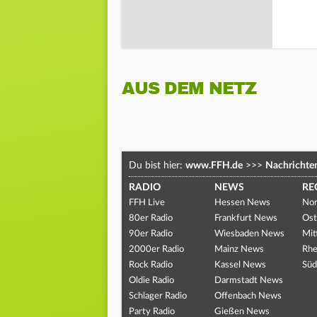
AUS DEM NETZ
Du bist hier:
www.FFH.de
>>>
Nachrichte
RADIO
NEWS
RE
FFH Live
Hessen News
Nor
80er Radio
Frankfurt News
Ost
90er Radio
Wiesbaden News
Mit
2000er Radio
Mainz News
Rhe
Rock Radio
Kassel News
Süd
Oldie Radio
Darmstadt News
Schlager Radio
Offenbach News
Party Radio
Gießen News