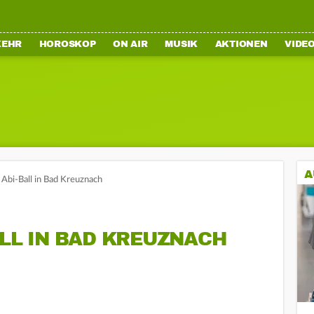
KEHR
HOROSKOP
ON AIR
MUSIK
AKTIONEN
VIDE
A
 Abi-Ball in Bad Kreuznach
ALL IN BAD KREUZNACH