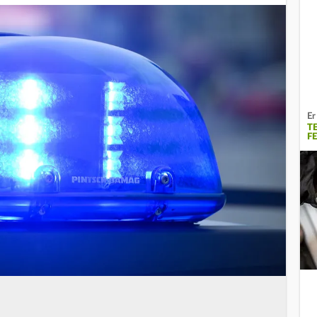
Er
T
F