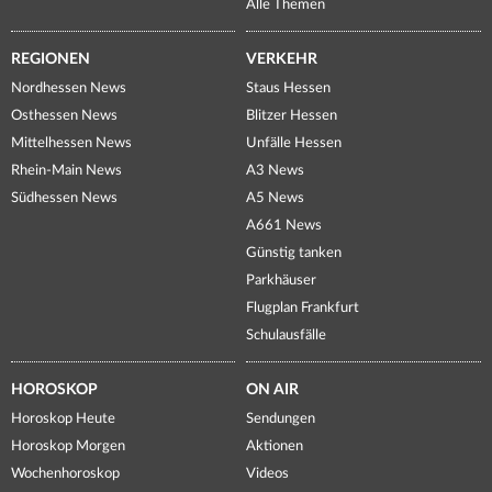
Alle Themen
REGIONEN
VERKEHR
Nordhessen News
Staus Hessen
Osthessen News
Blitzer Hessen
Mittelhessen News
Unfälle Hessen
Rhein-Main News
A3 News
Südhessen News
A5 News
A661 News
Günstig tanken
Parkhäuser
Flugplan Frankfurt
Schulausfälle
HOROSKOP
ON AIR
Horoskop Heute
Sendungen
Horoskop Morgen
Aktionen
Wochenhoroskop
Videos