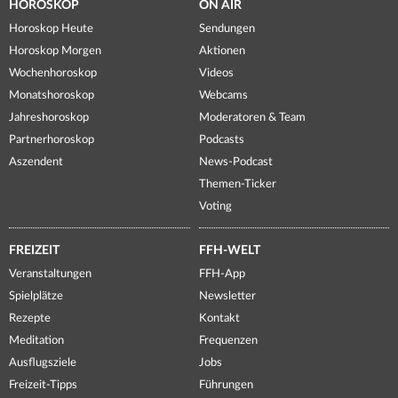
HOROSKOP
ON AIR
Horoskop Heute
Sendungen
Horoskop Morgen
Aktionen
Wochenhoroskop
Videos
Monatshoroskop
Webcams
Jahreshoroskop
Moderatoren & Team
Partnerhoroskop
Podcasts
Aszendent
News-Podcast
Themen-Ticker
Voting
FREIZEIT
FFH-WELT
Veranstaltungen
FFH-App
Spielplätze
Newsletter
Rezepte
Kontakt
Meditation
Frequenzen
Ausflugsziele
Jobs
Freizeit-Tipps
Führungen