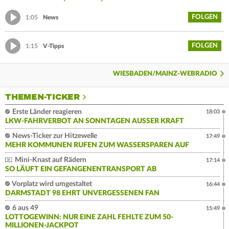
FOLGEN
1:05
News
FOLGEN
1:15
V-Tipps
WIESBADEN/MAINZ-WEBRADIO
THEMEN-TICKER
Erste Länder reagieren
18:03
LKW-FAHRVERBOT AN SONNTAGEN AUSSER KRAFT
News-Ticker zur Hitzewelle
17:49
MEHR KOMMUNEN RUFEN ZUM WASSERSPAREN AUF
Mini-Knast auf Rädern
17:14
SO LÄUFT EIN GEFANGENENTRANSPORT AB
Vorplatz wird umgestaltet
16:44
DARMSTADT 98 EHRT UNVERGESSENEN FAN
6 aus 49
15:49
LOTTOGEWINN: NUR EINE ZAHL FEHLTE ZUM 50-
MILLIONEN-JACKPOT