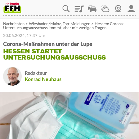
Playlist
Staupilot
Wetter
Webcam
Mein
Nachrichten
>
Wiesbaden/Mainz
,
Top-Meldungen
>
Hessen: Corona-
Untersuchungsausschuss kommt, aber mit wenigen Fragen
20.06.2024, 17:37 Uhr
Corona-Maßnahmen unter der Lupe
HESSEN STARTET
UNTERSUCHUNGSAUSSCHUSS
Redakteur
Konrad Neuhaus