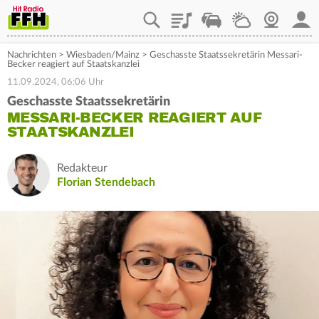
Playlist
Staupilot
Wetter
Webcam
Mein
Nachrichten
>
Wiesbaden/Mainz
>
Geschasste Staatssekretärin Messari-
Becker reagiert auf Staatskanzlei
11.09.2024, 06:06 Uhr
Geschasste Staatssekretärin
MESSARI-BECKER REAGIERT AUF
STAATSKANZLEI
Redakteur
Florian Stendebach