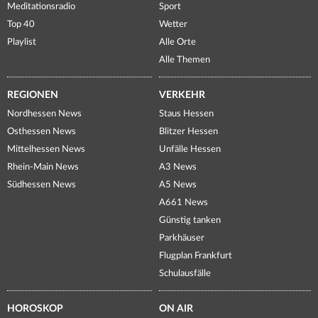
Meditationsradio
Sport
Top 40
Wetter
Playlist
Alle Orte
Alle Themen
REGIONEN
VERKEHR
Nordhessen News
Staus Hessen
Osthessen News
Blitzer Hessen
Mittelhessen News
Unfälle Hessen
Rhein-Main News
A3 News
Südhessen News
A5 News
A661 News
Günstig tanken
Parkhäuser
Flugplan Frankfurt
Schulausfälle
HOROSKOP
ON AIR