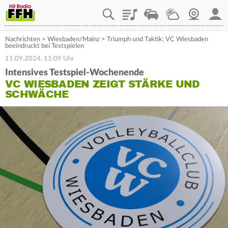
Playlist
Staupilot
Wetter
Webcam
Mein
Nachrichten
>
Wiesbaden/Mainz
>
Triumph und Taktik: VC Wiesbaden
beeindruckt bei Testspielen
11.09.2024, 11:09 Uhr
Intensives Testspiel-Wochenende
VC WIESBADEN ZEIGT STÄRKE UND
SCHWÄCHE