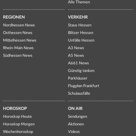
Alle Themen
REGIONEN
VERKEHR
Nordhessen News
Staus Hessen
Osthessen News
Blitzer Hessen
Mittelhessen News
Unfälle Hessen
Rhein-Main News
A3 News
Südhessen News
A5 News
A661 News
Günstig tanken
Parkhäuser
Flugplan Frankfurt
Schulausfälle
HOROSKOP
ON AIR
Horoskop Heute
Sendungen
Horoskop Morgen
Aktionen
Wochenhoroskop
Videos