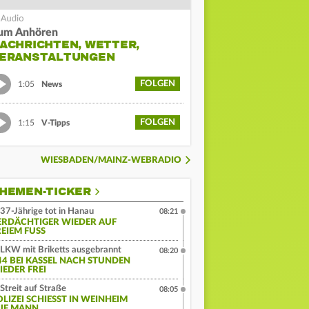
um Anhören
ACHRICHTEN, WETTER,
ERANSTALTUNGEN
FOLGEN
1:05
News
FOLGEN
1:15
V-Tipps
WIESBADEN/MAINZ-WEBRADIO
HEMEN-TICKER
37-Jährige tot in Hanau
08:21
ERDÄCHTIGER WIEDER AUF
EIEM FUSS
LKW mit Briketts ausgebrannt
08:20
44 BEI KASSEL NACH STUNDEN
IEDER FREI
Streit auf Straße
08:05
LIZEI SCHIESST IN WEINHEIM A
F MANN