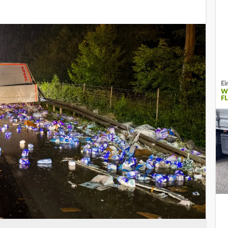
Ei
W
F