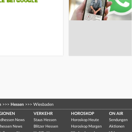
LE BEI GOOGLE
n
>>>
Hessen
>>>
Wiesbaden
GIONEN
VERKEHR
HOROSKOP
ON AIR
dhessen News
Staus Hessen
Horoskop Heute
Sendungen
hessen News
Blitzer Hessen
Horoskop Morgen
Aktionen