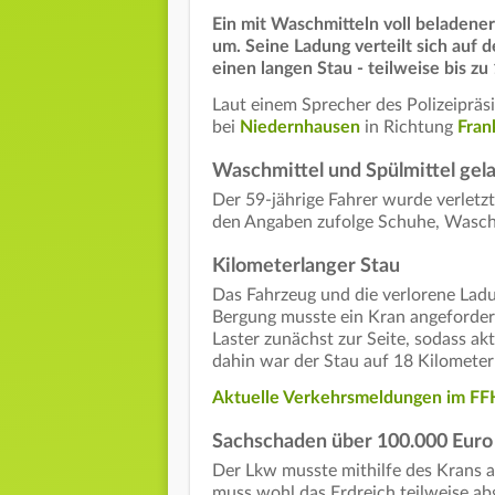
Ein mit Waschmitteln voll beladen
um. Seine Ladung verteilt sich auf 
einen langen Stau - teilweise bis zu
Laut einem Sprecher des Polizeipräs
bei
Niedernhausen
in Richtung
Fran
Waschmittel und Spülmittel gel
Der 59-jährige Fahrer wurde verletzt
den Angaben zufolge Schuhe, Waschm
Kilometerlanger Stau
Das Fahrzeug und die verlorene Lad
Bergung musste ein Kran angefordert
Laster zunächst zur Seite, sodass aktu
dahin war der Stau auf 18 Kilomete
Aktuelle Verkehrsmeldungen im FFH
Sachschaden über 100.000 Euro
Der Lkw musste mithilfe des Krans 
muss wohl das Erdreich teilweise a