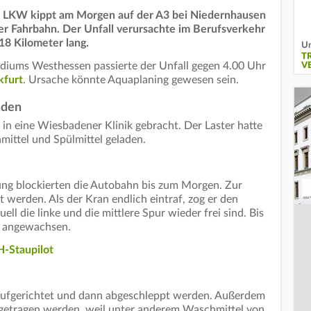
er LKW kippt am Morgen auf der A3 bei Niedernhausen
der Fahrbahn. Der Unfall verursachte im Berufsverkehr
 18 Kilometer lang.
Un
T
idiums Westhessen passierte der Unfall gegen 4.00 Uhr
V
kfurt
. Ursache könnte Aquaplaning gewesen sein.
aden
 in eine Wiesbadener Klinik gebracht. Der Laster hatte
ittel und Spülmittel geladen.
ung blockierten die Autobahn bis zum Morgen. Zur
 werden. Als der Kran endlich eintraf, zog er den
ell die linke und die mittlere Spur wieder frei sind. Bis
r angewachsen.
-Staupilot
aufgerichtet und dann abgeschleppt werden. Außerdem
bgetragen werden, weil unter anderem Waschmittel von