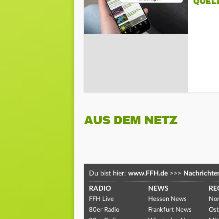
QUEL
AUS DEM NETZ
Du bist hier:
www.FFH.de
>>>
Nachrichte
RADIO
NEWS
RE
FFH Live
Hessen News
Nor
80er Radio
Frankfurt News
Ost