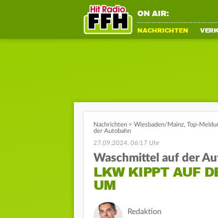
ON AIR:
NACHRICHTEN
VER
Nachrichten
>
Wiesbaden/Mainz
,
Top-Meldu
der Autobahn
27.09.2024, 06:17 Uhr
Waschmittel auf der A
LKW KIPPT AUF D
UM
Redaktion