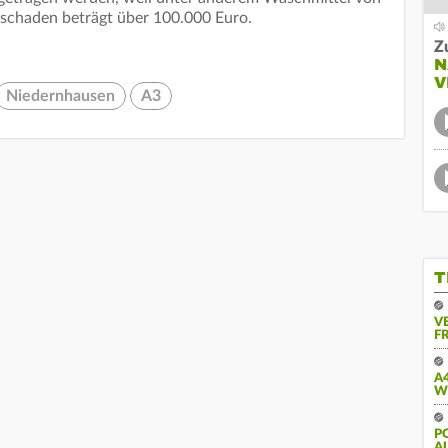
hschaden beträgt über 100.000 Euro.
Z
N
V
Niedernhausen
A3
T
V
FR
A
W
PO
U