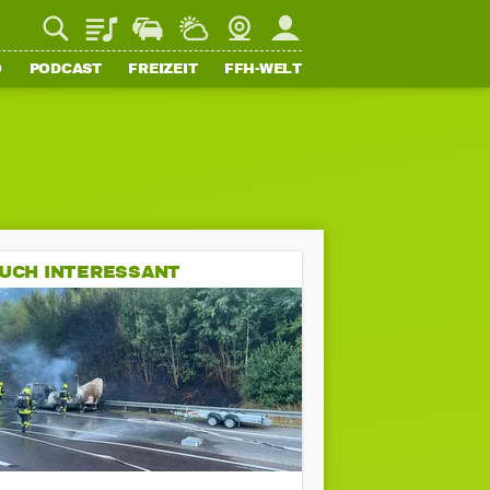
Playlist
Staupilot
Wetter
Webcam
Mein FFH
O
PODCAST
FREIZEIT
FFH-WELT
UCH INTERESSANT