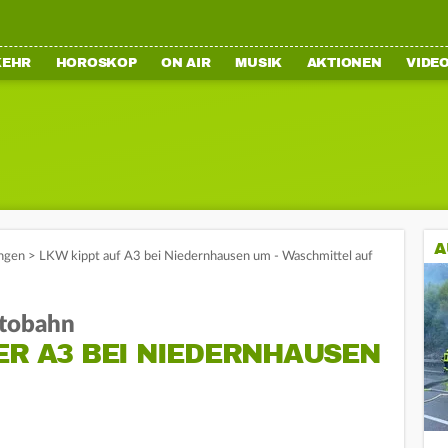
KEHR
HOROSKOP
ON AIR
MUSIK
AKTIONEN
VIDE
A
ngen
>
LKW kippt auf A3 bei Niedernhausen um - Waschmittel auf
utobahn
ER A3 BEI NIEDERNHAUSEN