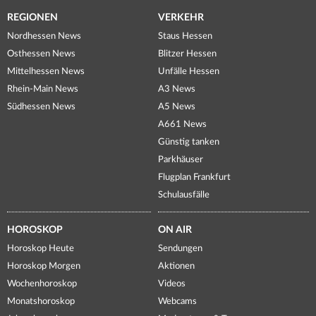
REGIONEN
VERKEHR
Nordhessen News
Staus Hessen
Osthessen News
Blitzer Hessen
Mittelhessen News
Unfälle Hessen
Rhein-Main News
A3 News
Südhessen News
A5 News
A661 News
Günstig tanken
Parkhäuser
Flugplan Frankfurt
Schulausfälle
HOROSKOP
ON AIR
Horoskop Heute
Sendungen
Horoskop Morgen
Aktionen
Wochenhoroskop
Videos
Monatshoroskop
Webcams