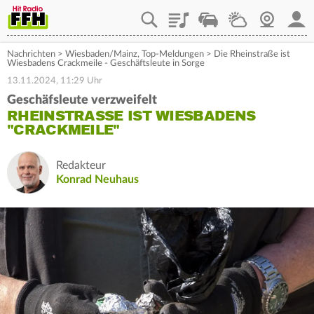
Playlist
Staupilot
Wetter
Webcam
Mein
Nachrichten
>
Wiesbaden/Mainz
,
Top-Meldungen
>
Die Rheinstraße ist
Wiesbadens Crackmeile - Geschäftsleute in Sorge
13.11.2024, 11:29 Uhr
Geschäfsleute verzweifelt
RHEINSTRASSE IST WIESBADENS "
CRACKMEILE"
Redakteur
Konrad Neuhaus