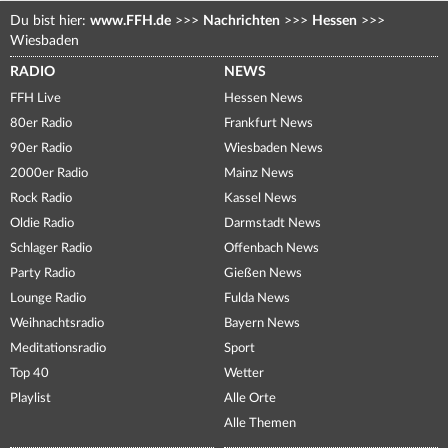
Du bist hier:
www.FFH.de
>>>
Nachrichten
>>>
Hessen
>>>
Wiesbaden
RADIO
NEWS
FFH Live
Hessen News
80er Radio
Frankfurt News
90er Radio
Wiesbaden News
2000er Radio
Mainz News
Rock Radio
Kassel News
Oldie Radio
Darmstadt News
Schlager Radio
Offenbach News
Party Radio
Gießen News
Lounge Radio
Fulda News
Weihnachtsradio
Bayern News
Meditationsradio
Sport
Top 40
Wetter
Playlist
Alle Orte
Alle Themen