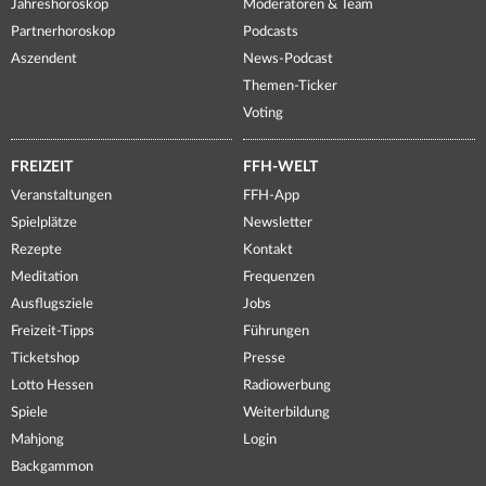
Jahreshoroskop
Moderatoren & Team
Partnerhoroskop
Podcasts
Aszendent
News-Podcast
Themen-Ticker
Voting
FREIZEIT
FFH-WELT
Veranstaltungen
FFH-App
Spielplätze
Newsletter
Rezepte
Kontakt
Meditation
Frequenzen
Ausflugsziele
Jobs
Freizeit-Tipps
Führungen
Ticketshop
Presse
Lotto Hessen
Radiowerbung
Spiele
Weiterbildung
Mahjong
Login
Backgammon