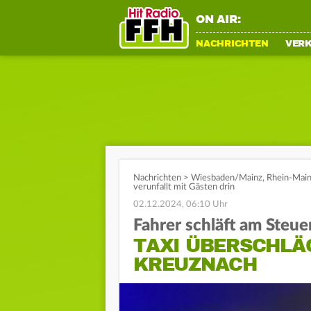
ON AIR:
NACHRICHTEN
VER
Nachrichten
>
Wiesbaden/Mainz
,
Rhein-Mai
verunfallt mit Gästen drin
02.12.2024, 06:10 Uhr
Fahrer schläft am Steue
TAXI ÜBERSCHLÄG
KREUZNACH