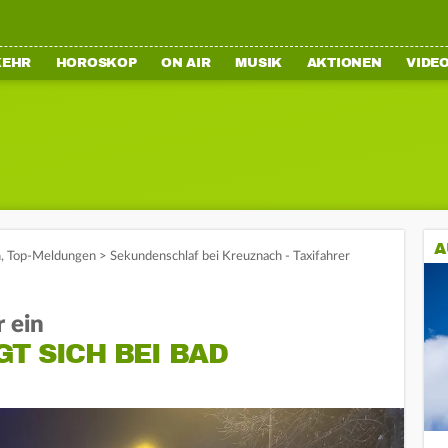
KEHR
HOROSKOP
ON AIR
MUSIK
AKTIONEN
VIDE
A
n
,
Top-Meldungen
>
Sekundenschlaf bei Kreuznach - Taxifahrer
r ein
T SICH BEI BAD