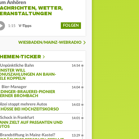
um Anhören
ACHRICHTEN, WETTER,
ERANSTALTUNGEN
FOLGEN
1:15
V-Tipps
WIESBADEN/MAINZ-WEBRADIO
HEMEN-TICKER
Unpünktliche Bahn
14:54
INISTER WILL
ONUSZAHLUNGEN AN BAHN-
IELE KOPPELN
Bier-Manager
14:04
RDINGER-BRAUEREI-PIONIER
ERNER BROMBACH
lizei stoppt mehrere Autos
14:03
CHÜSSE BEI HOCHZEITSKORSO
Schock in Frankfurt
14:01
ANN ZIELT AUF PASSANTEN UND
UTOS
Brandstiftung in Mainz-Kastel?
13:29