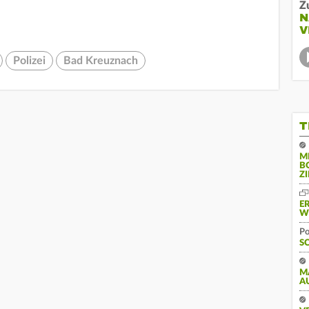
Z
N
V
Polizei
Bad Kreuznach
T
M
B
Z
E
W
Po
S
M
A