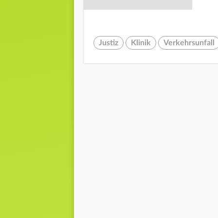
Justiz
Klinik
Verkehrsunfall