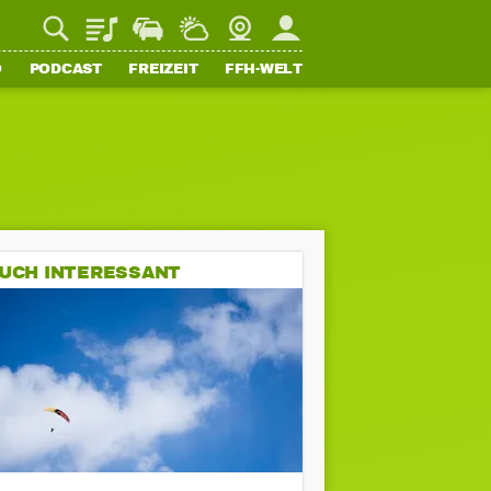
Playlist
Staupilot
Wetter
Webcam
Mein FFH
O
PODCAST
FREIZEIT
FFH-WELT
UCH INTERESSANT