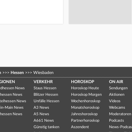
n
>>>
Hessen
>>>
Wiesbaden
GIONEN
VERKEHR
HOROSKOP
ON AIR
dhessen News
Staus Hessen
Horoskop Heute
Sendungen
hessen News
Blitzer Hessen
Horoskop Morgen
Aktionen
telhessen News
Unfälle Hessen
Wochenhoroskop
Videos
in-Main News
A3 News
Monatshoroskop
Webcams
hessen News
A5 News
Jahreshoroskop
Moderatoren
A661 News
Partnerhoroskop
Podcasts
Günstig tanken
Aszendent
News-Podcas