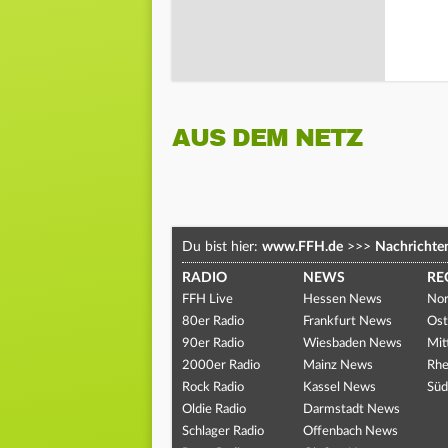
AUS DEM NETZ
Du bist hier:
www.FFH.de
>>>
Nachrichte
RADIO
NEWS
RE
FFH Live
Hessen News
Nor
80er Radio
Frankfurt News
Ost
90er Radio
Wiesbaden News
Mit
2000er Radio
Mainz News
Rhe
Rock Radio
Kassel News
Süd
Oldie Radio
Darmstadt News
Schlager Radio
Offenbach News