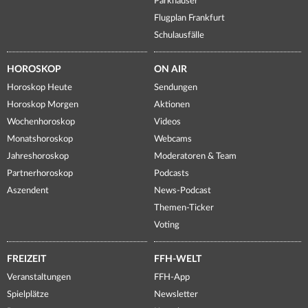
Parkhäuser
Flugplan Frankfurt
Schulausfälle
HOROSKOP
ON AIR
Horoskop Heute
Sendungen
Horoskop Morgen
Aktionen
Wochenhoroskop
Videos
Monatshoroskop
Webcams
Jahreshoroskop
Moderatoren & Team
Partnerhoroskop
Podcasts
Aszendent
News-Podcast
Themen-Ticker
Voting
FREIZEIT
FFH-WELT
Veranstaltungen
FFH-App
Spielplätze
Newsletter