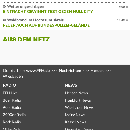
Weiter ungeschlagen
18:00
EINTRACHT GEWINNT TEST GEGEN HULL CITY
Waldbrand im Hochtaunuskreis
17:49
FEUER AUCH AUF BUNDESPOLIZEI-GELÄNDE
AUS DEM NETZ
Du bist hier:
www.FFH.de
>>>
Nachrichten
>>>
Hessen
>>>
Wiesbaden
RADIO
NEWS
FFH Live
Hessen News
80er Radio
Frankfurt News
90er Radio
Wiesbaden News
2000er Radio
Mainz News
Rock Radio
Kassel News
Oldie Radio
Darmstadt News