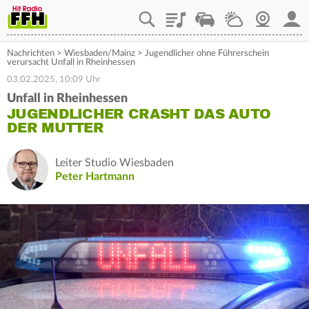
Playlist
Staupilot
Wetter
Webcam
Mein
Nachrichten
>
Wiesbaden/Mainz
>
Jugendlicher ohne Führerschein
verursacht Unfall in Rheinhessen
03.02.2025, 10:09 Uhr
Unfall in Rheinhessen
JUGENDLICHER CRASHT DAS AUTO
DER MUTTER
Leiter Studio Wiesbaden
Peter Hartmann