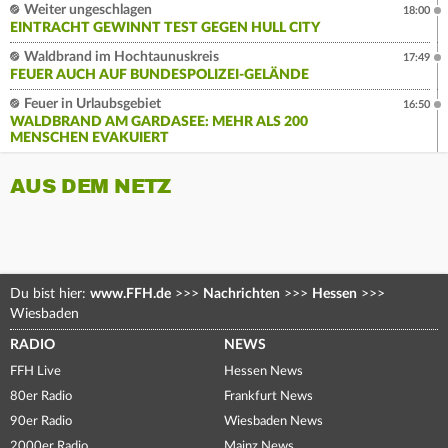
Weiter ungeschlagen
18:00
EINTRACHT GEWINNT TEST GEGEN HULL CITY
Waldbrand im Hochtaunuskreis
17:49
FEUER AUCH AUF BUNDESPOLIZEI-GELÄNDE
Feuer in Urlaubsgebiet
16:50
WALDBRAND AM GARDASEE: MEHR ALS 200
MENSCHEN EVAKUIERT
AUS DEM NETZ
Du bist hier:
www.FFH.de
>>>
Nachrichten
>>>
Hessen
>>>
Wiesbaden
RADIO
NEWS
FFH Live
Hessen News
80er Radio
Frankfurt News
90er Radio
Wiesbaden News
2000er Radio
Mainz News