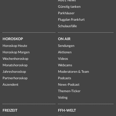
A661 News
Günstig tanken
Parkhäuser
Flugplan Frankfurt
Schulausfälle
HOROSKOP
ON AIR
Horoskop Heute
Sendungen
Horoskop Morgen
Aktionen
Wochenhoroskop
Videos
Monatshoroskop
Webcams
Jahreshoroskop
Moderatoren & Team
Partnerhoroskop
Podcasts
Aszendent
News-Podcast
Themen-Ticker
Voting
FREIZEIT
FFH-WELT