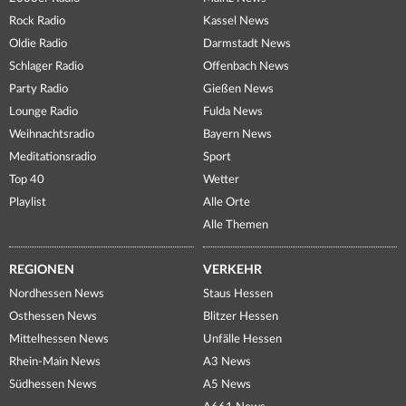
Rock Radio
Kassel News
Oldie Radio
Darmstadt News
Schlager Radio
Offenbach News
Party Radio
Gießen News
Lounge Radio
Fulda News
Weihnachtsradio
Bayern News
Meditationsradio
Sport
Top 40
Wetter
Playlist
Alle Orte
Alle Themen
REGIONEN
VERKEHR
Nordhessen News
Staus Hessen
Osthessen News
Blitzer Hessen
Mittelhessen News
Unfälle Hessen
Rhein-Main News
A3 News
Südhessen News
A5 News