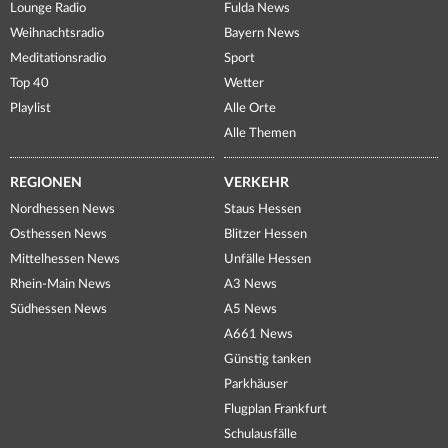
Lounge Radio
Fulda News
Weihnachtsradio
Bayern News
Meditationsradio
Sport
Top 40
Wetter
Playlist
Alle Orte
Alle Themen
REGIONEN
VERKEHR
Nordhessen News
Staus Hessen
Osthessen News
Blitzer Hessen
Mittelhessen News
Unfälle Hessen
Rhein-Main News
A3 News
Südhessen News
A5 News
A661 News
Günstig tanken
Parkhäuser
Flugplan Frankfurt
Schulausfälle