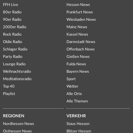
FFH Live
Hessen News
80er Radio
Frankfurt News
90er Radio
Wiesbaden News
2000er Radio
Mainz News
Rock Radio
Kassel News
Oldie Radio
Darmstadt News
Schlager Radio
Offenbach News
Party Radio
Gießen News
Lounge Radio
Fulda News
Weihnachtsradio
Bayern News
Meditationsradio
Sport
Top 40
Wetter
Playlist
Alle Orte
Alle Themen
REGIONEN
VERKEHR
Nordhessen News
Staus Hessen
Osthessen News
Blitzer Hessen