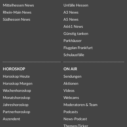
Mittelhessen News
Unfälle Hessen
Rhein-Main News
A3 News
Südhessen News
A5 News
A661 News
Günstig tanken
Parkhäuser
Flugplan Frankfurt
Schulausfälle
HOROSKOP
ON AIR
Horoskop Heute
Sendungen
Horoskop Morgen
Aktionen
Wochenhoroskop
Videos
Monatshoroskop
Webcams
Jahreshoroskop
Moderatoren & Team
Partnerhoroskop
Podcasts
Aszendent
News-Podcast
Themen-Ticker