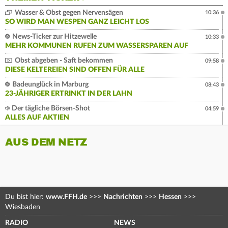
Wasser & Obst gegen Nervensägen
10:36
SO WIRD MAN WESPEN GANZ LEICHT LOS
News-Ticker zur Hitzewelle
10:33
MEHR KOMMUNEN RUFEN ZUM WASSERSPAREN AUF
Obst abgeben - Saft bekommen
09:58
DIESE KELTEREIEN SIND OFFEN FÜR ALLE
Badeunglück in Marburg
08:43
23-JÄHRIGER ERTRINKT IN DER LAHN
Der tägliche Börsen-Shot
04:59
ALLES AUF AKTIEN
AUS DEM NETZ
Du bist hier:
www.FFH.de
>>>
Nachrichten
>>>
Hessen
>>>
Wiesbaden
RADIO
NEWS