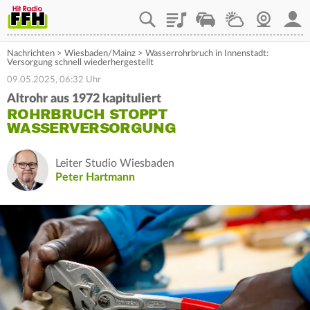
Playlist
Staupilot
Wetter
Webcam
Mein
Nachrichten
>
Wiesbaden/Mainz
>
Wasserrohrbruch in Innenstadt:
Versorgung schnell wiederhergestellt
09.05.2025, 06:32 Uhr
Altrohr aus 1972 kapituliert
ROHRBRUCH STOPPT
WASSERVERSORGUNG
Leiter Studio Wiesbaden
Peter Hartmann