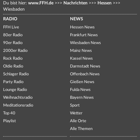
Du bist hier:
www.FFH.de
>>>
Nachrichten
>>>
Hessen
>>>
Wiesbaden
RADIO
NEWS
FFH Live
Hessen News
80er Radio
Frankfurt News
90er Radio
Wiesbaden News
2000er Radio
Mainz News
Rock Radio
Kassel News
Oldie Radio
Darmstadt News
Schlager Radio
Offenbach News
Party Radio
Gießen News
Lounge Radio
Fulda News
Weihnachtsradio
Bayern News
Meditationsradio
Sport
Top 40
Wetter
Playlist
Alle Orte
Alle Themen