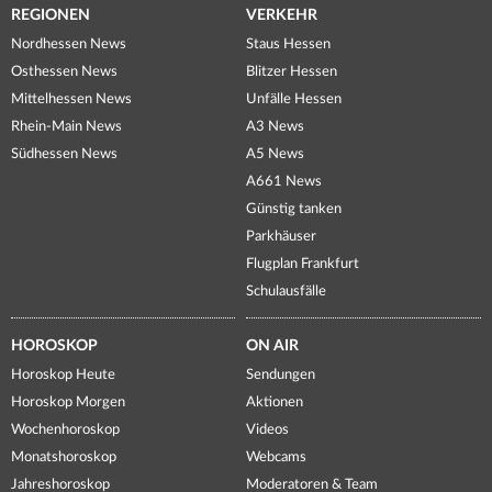
REGIONEN
VERKEHR
Nordhessen News
Staus Hessen
Osthessen News
Blitzer Hessen
Mittelhessen News
Unfälle Hessen
Rhein-Main News
A3 News
Südhessen News
A5 News
A661 News
Günstig tanken
Parkhäuser
Flugplan Frankfurt
Schulausfälle
HOROSKOP
ON AIR
Horoskop Heute
Sendungen
Horoskop Morgen
Aktionen
Wochenhoroskop
Videos
Monatshoroskop
Webcams
Jahreshoroskop
Moderatoren & Team