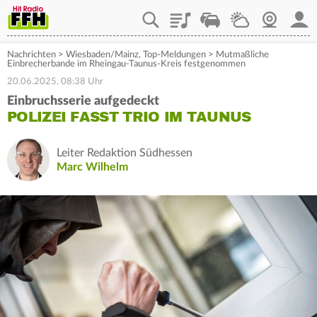
Playlist
Staupilot
Wetter
Webcam
Mein
Nachrichten
>
Wiesbaden/Mainz
,
Top-Meldungen
>
Mutmaßliche
Einbrecherbande im Rheingau-Taunus-Kreis festgenommen
20.06.2025, 08:38 Uhr
Einbruchsserie aufgedeckt
POLIZEI FASST TRIO IM TAUNUS
Leiter Redaktion Südhessen
Marc Wilhelm