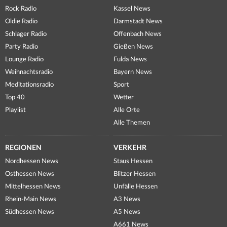
Rock Radio
Kassel News
Oldie Radio
Darmstadt News
Schlager Radio
Offenbach News
Party Radio
Gießen News
Lounge Radio
Fulda News
Weihnachtsradio
Bayern News
Meditationsradio
Sport
Top 40
Wetter
Playlist
Alle Orte
Alle Themen
REGIONEN
VERKEHR
Nordhessen News
Staus Hessen
Osthessen News
Blitzer Hessen
Mittelhessen News
Unfälle Hessen
Rhein-Main News
A3 News
Südhessen News
A5 News
A661 News