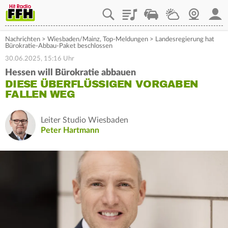
Playlist
Staupilot
Wetter
Webcam
Mein
Nachrichten
>
Wiesbaden/Mainz
,
Top-Meldungen
>
Landesregierung hat
Bürokratie-Abbau-Paket beschlossen
30.06.2025, 15:16 Uhr
Hessen will Bürokratie abbauen
DIESE ÜBERFLÜSSIGEN VORGABEN
FALLEN WEG
Leiter Studio Wiesbaden
Peter Hartmann