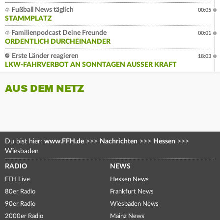
Fußball News täglich
00:05
STAMMPLATZ
Familienpodcast Deine Freunde
00:01
ORDENTLICH DURCHEINANDER
Erste Länder reagieren
18:03
LKW-FAHRVERBOT AN SONNTAGEN AUSSER KRAFT
AUS DEM NETZ
Du bist hier:
www.FFH.de
>>>
Nachrichten
>>>
Hessen
>>>
Wiesbaden
RADIO
NEWS
FFH Live
Hessen News
80er Radio
Frankfurt News
90er Radio
Wiesbaden News
2000er Radio
Mainz News