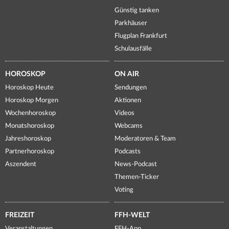
Günstig tanken
Parkhäuser
Flugplan Frankfurt
Schulausfälle
HOROSKOP
ON AIR
Horoskop Heute
Sendungen
Horoskop Morgen
Aktionen
Wochenhoroskop
Videos
Monatshoroskop
Webcams
Jahreshoroskop
Moderatoren & Team
Partnerhoroskop
Podcasts
Aszendent
News-Podcast
Themen-Ticker
Voting
FREIZEIT
FFH-WELT
Veranstaltungen
FFH-App