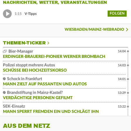
NACHRICHTEN, WETTER, VERANSTALTUNGEN
FOLGEN
1:15
V-Tipps
WIESBADEN/MAINZ-WEBRADIO
THEMEN-TICKER
Bier-Manager
14:04
ERDINGER-BRAUEREI-PIONIER WERNER BROMBACH
Polizei stoppt mehrere Autos
14:03
SCHÜSSE BEI HOCHZEITSKORSO
Schock in Frankfurt
14:01
MANN ZIELT AUF PASSANTEN UND AUTOS
Brandstiftung in Mainz-Kastel?
13:29
VERDÄCHTIGE PERSONEN GEFILMT
SEK-Einsatz
13:22
MANN SPERRT FREMDEN EIN UND SCHLÄGT IHN
AUS DEM NETZ