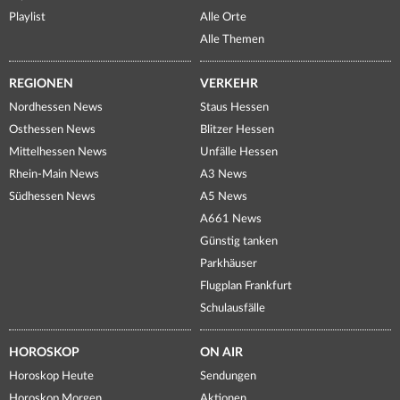
Playlist
Alle Orte
Alle Themen
REGIONEN
VERKEHR
Nordhessen News
Staus Hessen
Osthessen News
Blitzer Hessen
Mittelhessen News
Unfälle Hessen
Rhein-Main News
A3 News
Südhessen News
A5 News
A661 News
Günstig tanken
Parkhäuser
Flugplan Frankfurt
Schulausfälle
HOROSKOP
ON AIR
Horoskop Heute
Sendungen
Horoskop Morgen
Aktionen