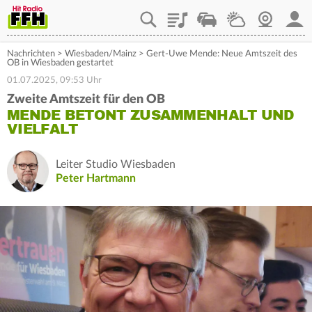
Playlist
Staupilot
Wetter
Webcam
Mein
Nachrichten
>
Wiesbaden/Mainz
>
Gert-Uwe Mende: Neue Amtszeit des
OB in Wiesbaden gestartet
01.07.2025, 09:53 Uhr
Zweite Amtszeit für den OB
MENDE BETONT ZUSAMMENHALT UND
VIELFALT
Leiter Studio Wiesbaden
Peter Hartmann