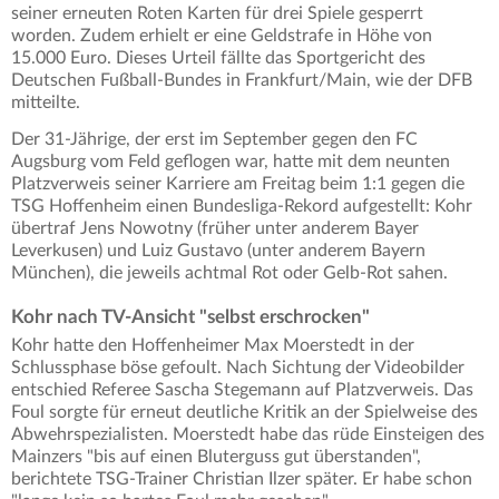
seiner erneuten Roten Karten für drei Spiele gesperrt
worden. Zudem erhielt er eine Geldstrafe in Höhe von
15.000 Euro. Dieses Urteil fällte das Sportgericht des
Deutschen Fußball-Bundes in Frankfurt/Main, wie der DFB
mitteilte.
Der 31-Jährige, der erst im September gegen den FC
Augsburg vom Feld geflogen war, hatte mit dem neunten
Platzverweis seiner Karriere am Freitag beim 1:1 gegen die
TSG Hoffenheim einen Bundesliga-Rekord aufgestellt: Kohr
übertraf Jens Nowotny (früher unter anderem Bayer
Leverkusen) und Luiz Gustavo (unter anderem Bayern
München), die jeweils achtmal Rot oder Gelb-Rot sahen.
Kohr nach TV-Ansicht "selbst erschrocken"
Kohr hatte den Hoffenheimer Max Moerstedt in der
Schlussphase böse gefoult. Nach Sichtung der Videobilder
entschied Referee Sascha Stegemann auf Platzverweis. Das
Foul sorgte für erneut deutliche Kritik an der Spielweise des
Abwehrspezialisten. Moerstedt habe das rüde Einsteigen des
Mainzers "bis auf einen Bluterguss gut überstanden",
berichtete TSG-Trainer Christian Ilzer später. Er habe schon