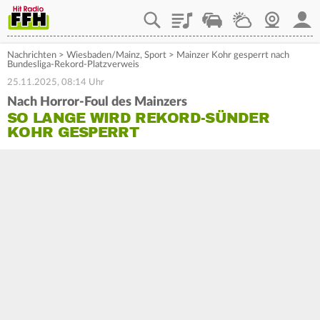
Playlist
Staupilot
Wetter
Webcam
Mein
Nachrichten
>
Wiesbaden/Mainz
,
Sport
>
Mainzer Kohr gesperrt nach
Bundesliga-Rekord-Platzverweis
25.11.2025, 08:14 Uhr
Nach Horror-Foul des Mainzers
SO LANGE WIRD REKORD-SÜNDER
KOHR GESPERRT