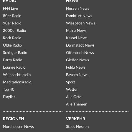
RADIO
NEWS
FFH Live
Hessen News
80er Radio
Frankfurt News
90er Radio
Wiesbaden News
2000er Radio
Mainz News
Rock Radio
Kassel News
Oldie Radio
Darmstadt News
Schlager Radio
Offenbach News
Party Radio
Gießen News
Lounge Radio
Fulda News
Weihnachtsradio
Bayern News
Meditationsradio
Sport
Top 40
Wetter
Playlist
Alle Orte
Alle Themen
REGIONEN
VERKEHR
Nordhessen News
Staus Hessen