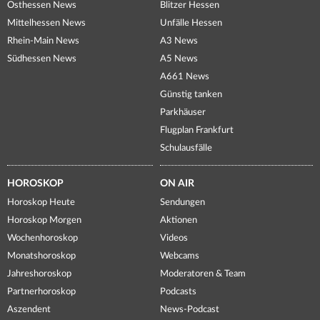
Osthessen News
Blitzer Hessen
Mittelhessen News
Unfälle Hessen
Rhein-Main News
A3 News
Südhessen News
A5 News
A661 News
Günstig tanken
Parkhäuser
Flugplan Frankfurt
Schulausfälle
HOROSKOP
ON AIR
Horoskop Heute
Sendungen
Horoskop Morgen
Aktionen
Wochenhoroskop
Videos
Monatshoroskop
Webcams
Jahreshoroskop
Moderatoren & Team
Partnerhoroskop
Podcasts
Aszendent
News-Podcast