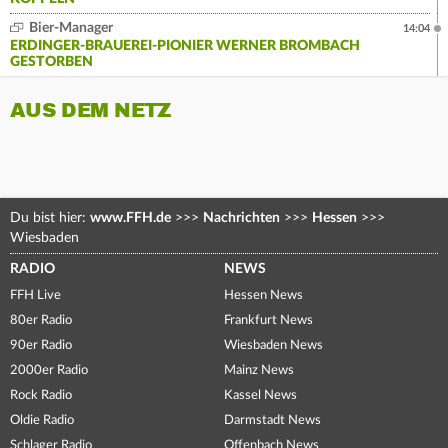
Bier-Manager
14:04
ERDINGER-BRAUEREI-PIONIER WERNER BROMBACH
GESTORBEN
AUS DEM NETZ
Du bist hier:
www.FFH.de
>>>
Nachrichten
>>>
Hessen
>>>
Wiesbaden
RADIO
NEWS
FFH Live
Hessen News
80er Radio
Frankfurt News
90er Radio
Wiesbaden News
2000er Radio
Mainz News
Rock Radio
Kassel News
Oldie Radio
Darmstadt News
Schlager Radio
Offenbach News