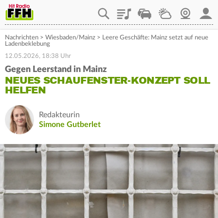
Playlist
Staupilot
Wetter
Webcam
Mein
Nachrichten
>
Wiesbaden/Mainz
>
Leere Geschäfte: Mainz setzt auf neue
Ladenbeklebung
12.05.2026, 18:38 Uhr
Gegen Leerstand in Mainz
NEUES SCHAUFENSTER-KONZEPT SOLL
HELFEN
Redakteurin
Simone Gutberlet