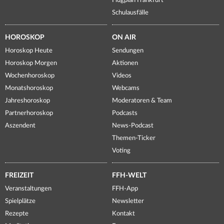
Flugplan Frankfurt
Schulausfälle
HOROSKOP
ON AIR
Horoskop Heute
Sendungen
Horoskop Morgen
Aktionen
Wochenhoroskop
Videos
Monatshoroskop
Webcams
Jahreshoroskop
Moderatoren & Team
Partnerhoroskop
Podcasts
Aszendent
News-Podcast
Themen-Ticker
Voting
FREIZEIT
FFH-WELT
Veranstaltungen
FFH-App
Spielplätze
Newsletter
Rezepte
Kontakt