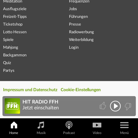
Meditation
Frequenzen
Ausflugsziele
Jobs
Freizeit-Tipps
Führungen
Ticketshop
Presse
Lotto Hessen
Radiowerbung
Spiele
Weiterbildung
Mahjong
Login
Backgammon
Quiz
Partys
Impressum und Datenschutz
Cookie-Einstellungen
HIT RADIO FFH
Jetzt einschalten
Home
Musik
Podcast
Video
Menü