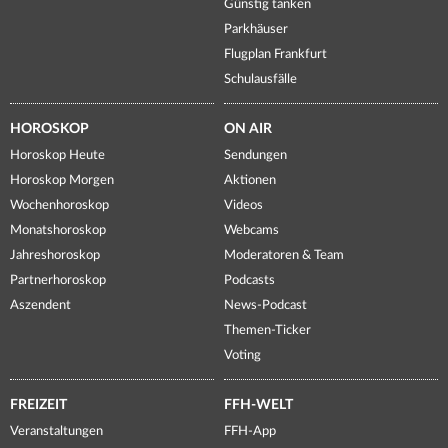
Günstig tanken
Parkhäuser
Flugplan Frankfurt
Schulausfälle
HOROSKOP
ON AIR
Horoskop Heute
Sendungen
Horoskop Morgen
Aktionen
Wochenhoroskop
Videos
Monatshoroskop
Webcams
Jahreshoroskop
Moderatoren & Team
Partnerhoroskop
Podcasts
Aszendent
News-Podcast
Themen-Ticker
Voting
FREIZEIT
FFH-WELT
Veranstaltungen
FFH-App