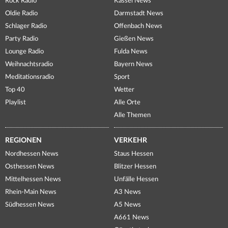
Rock Radio
Kassel News
Oldie Radio
Darmstadt News
Schlager Radio
Offenbach News
Party Radio
Gießen News
Lounge Radio
Fulda News
Weihnachtsradio
Bayern News
Meditationsradio
Sport
Top 40
Wetter
Playlist
Alle Orte
Alle Themen
REGIONEN
VERKEHR
Nordhessen News
Staus Hessen
Osthessen News
Blitzer Hessen
Mittelhessen News
Unfälle Hessen
Rhein-Main News
A3 News
Südhessen News
A5 News
A661 News