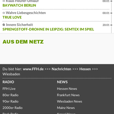
Klaas Heufer-Umlauf
00:01
BAYWATCH BERLIN
Wahre Liebesgeschichten
00:01
TRUE LOVE
Innere Sicherheit
20:01
SPRENGSTOFF-DROHNE IN LEIPZIG: SEMTEX IM SPIEL
AUS DEM NETZ
Du bist hier:
www.FFH.de
>>>
Nachrichten
>>>
Hessen
>>>
Wiesbaden
RADIO
NEWS
FFH Live
Hessen News
80er Radio
Frankfurt News
90er Radio
Wiesbaden News
2000er Radio
Mainz News