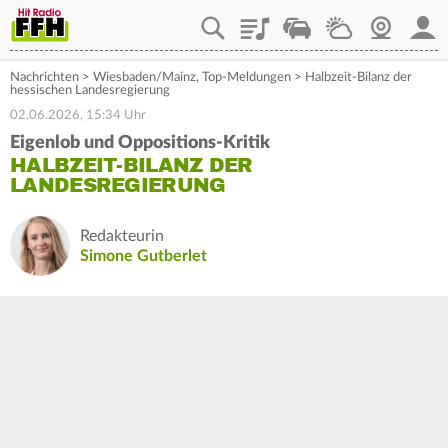
Playlist
Staupilot
Wetter
Webcam
Mein
Nachrichten
>
Wiesbaden/Mainz
,
Top-Meldungen
>
Halbzeit-Bilanz der
hessischen Landesregierung
02.06.2026, 15:34 Uhr
Eigenlob und Oppositions-Kritik
HALBZEIT-BILANZ DER
LANDESREGIERUNG
Redakteurin
Simone Gutberlet