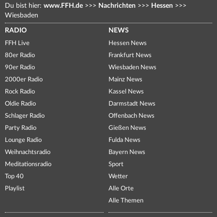
Du bist hier:
www.FFH.de
>>>
Nachrichten
>>>
Hessen
>>>
Wiesbaden
RADIO
NEWS
FFH Live
Hessen News
80er Radio
Frankfurt News
90er Radio
Wiesbaden News
2000er Radio
Mainz News
Rock Radio
Kassel News
Oldie Radio
Darmstadt News
Schlager Radio
Offenbach News
Party Radio
Gießen News
Lounge Radio
Fulda News
Weihnachtsradio
Bayern News
Meditationsradio
Sport
Top 40
Wetter
Playlist
Alle Orte
Alle Themen