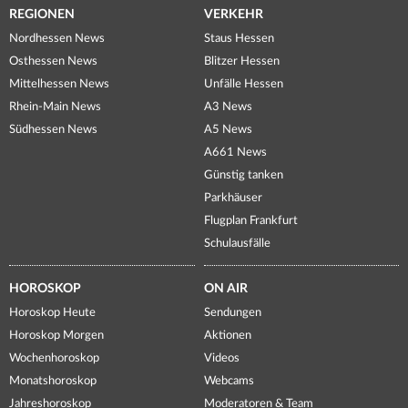
REGIONEN
VERKEHR
Nordhessen News
Staus Hessen
Osthessen News
Blitzer Hessen
Mittelhessen News
Unfälle Hessen
Rhein-Main News
A3 News
Südhessen News
A5 News
A661 News
Günstig tanken
Parkhäuser
Flugplan Frankfurt
Schulausfälle
HOROSKOP
ON AIR
Horoskop Heute
Sendungen
Horoskop Morgen
Aktionen
Wochenhoroskop
Videos
Monatshoroskop
Webcams
Jahreshoroskop
Moderatoren & Team