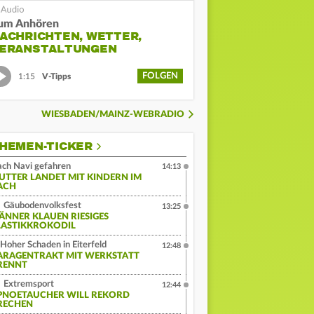
um Anhören
ACHRICHTEN, WETTER,
ERANSTALTUNGEN
FOLGEN
1:15
V-Tipps
WIESBADEN/MAINZ-WEBRADIO
HEMEN-TICKER
ch Navi gefahren
14:13
UTTER LANDET MIT KINDERN IM
ACH
Gäubodenvolksfest
13:25
ÄNNER KLAUEN RIESIGES
LASTIKKROKODIL
Hoher Schaden in Eiterfeld
12:48
ARAGENTRAKT MIT WERKSTATT
RENNT
Extremsport
12:44
PNOETAUCHER WILL REKORD
RECHEN