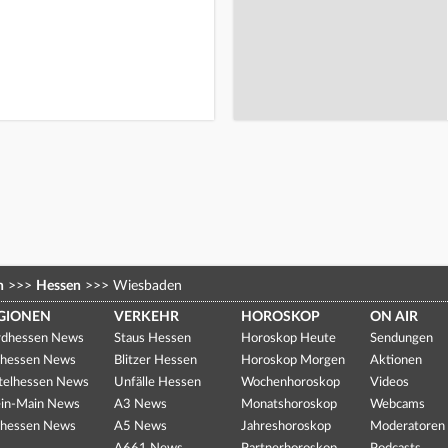
n
>>>
Hessen
>>>
Wiesbaden
GIONEN
VERKEHR
HOROSKOP
ON AIR
dhessen News
Staus Hessen
Horoskop Heute
Sendungen
hessen News
Blitzer Hessen
Horoskop Morgen
Aktionen
telhessen News
Unfälle Hessen
Wochenhoroskop
Videos
in-Main News
A3 News
Monatshoroskop
Webcams
hessen News
A5 News
Jahreshoroskop
Moderatoren