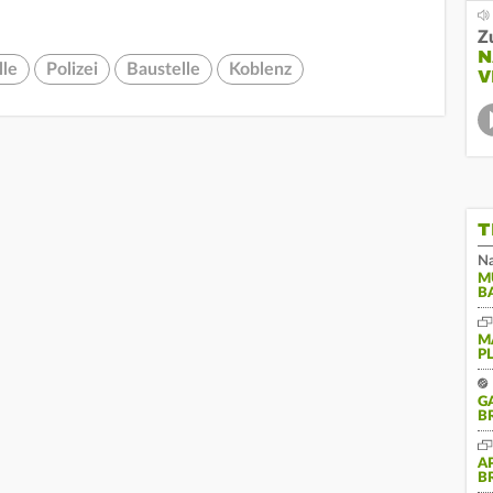
Z
N
lle
Polizei
Baustelle
Koblenz
V
T
Na
M
B
M
P
G
B
A
B