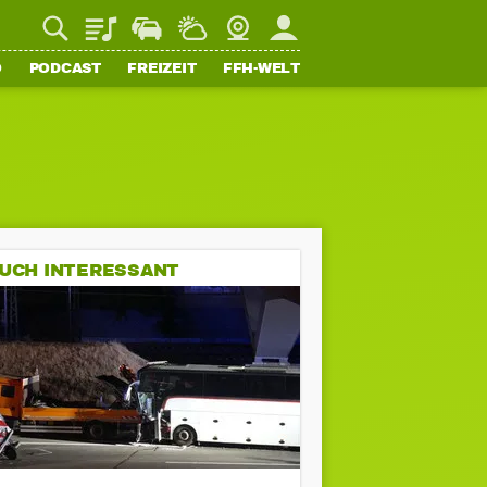
Playlist
Staupilot
Wetter
Webcam
Mein FFH
O
PODCAST
FREIZEIT
FFH-WELT
UCH INTERESSANT