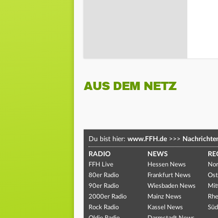
AUS DEM NETZ
Du bist hier:
www.FFH.de
>>>
Nachrichte
RADIO
NEWS
RE
FFH Live
Hessen News
Nor
80er Radio
Frankfurt News
Ost
90er Radio
Wiesbaden News
Mit
2000er Radio
Mainz News
Rhe
Rock Radio
Kassel News
Süd